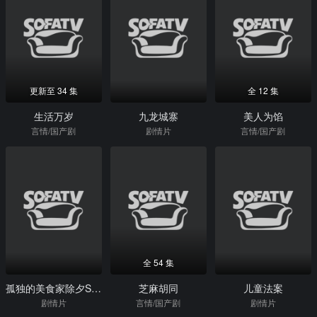
更新至 34 集
全 12 集
生活万岁
九龙城寨
美人为馅
言情/国产剧
剧情片
言情/国产剧
全 54 集
孤独的美食家除夕SP：京都・名古屋出差篇
芝麻胡同
儿童法案
剧情片
言情/国产剧
剧情片