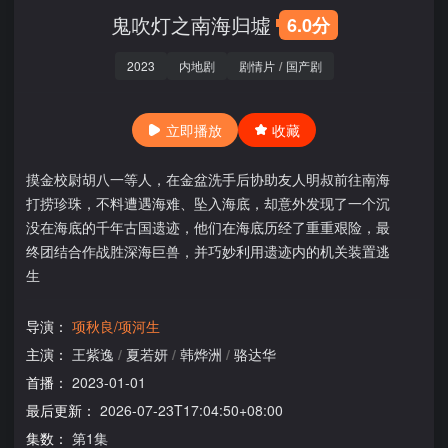
鬼吹灯之南海归墟
6.0分
2023
内地剧
剧情片
/
国产剧
立即播放
收藏
摸金校尉胡八一等人，在金盆洗手后协助友人明叔前往南海
打捞珍珠，不料遭遇海难、坠入海底，却意外发现了一个沉
没在海底的千年古国遗迹，他们在海底历经了重重艰险，最
终团结合作战胜深海巨兽，并巧妙利用遗迹内的机关装置逃
生
导演：
项秋良/项河生
主演：
王紫逸
/
夏若妍
/
韩烨洲
/
骆达华
首播：
2023-01-01
最后更新：
2026-07-23T17:04:50+08:00
集数：
第1集