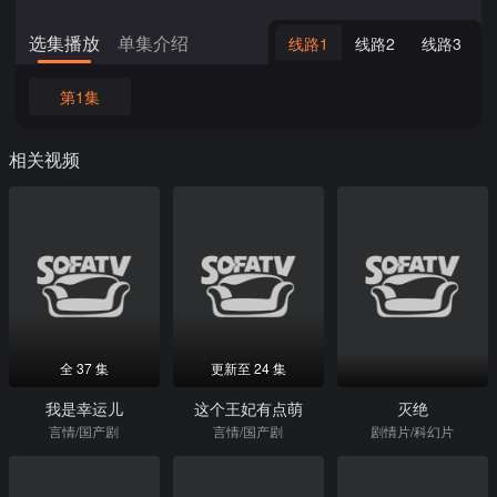
选集播放
单集介绍
线路1
线路2
线路3
第1集
相关视频
全 37 集
更新至 24 集
我是幸运儿
这个王妃有点萌
灭绝
言情/国产剧
言情/国产剧
剧情片/科幻片