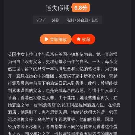
迷失假期
6.8分
2017
港剧
港剧
/
港台剧
/
玄幻
立即播放
收藏
英国少女卡拉自小与母亲在英国小镇相依为命。她一直怨恨
为何自己没有父亲，更埋怨母亲当年的自私。一天，母亲突
然过世，留下的只有一本写满思念和回忆的笔记本。为了解
开一直悬在她心中的迷团，她变买了家中所有的财物，背起
行囊及母亲生前留下的旅游日记来到香港，此行，希望能找
到素未谋面的父亲，也是完成母亲的心愿。可惜十年人事几
番新，香港已经物是人非。由于迷路，她险些露宿街头，在
她窘迫之际，被“蜗囊酒店”的员工阿星拉到酒店入住。在蜗囊
酒店，她遇到了，患有思觉失调、情绪起伏很大的贤，韩国
运动健将金仔，乌克兰青年瓦尼亚等。他们的背景、国籍、
经历等等不尽相同，各自都带着不同的情愫来到香港这个蛋
丸之地，朝夕相处之下，卡拉与这群来自五湖四海的朋友建