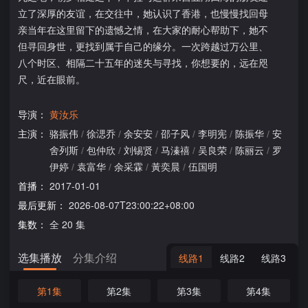
立了深厚的友谊，在交往中，她认识了香港，也慢慢找回母
亲当年在这里留下的遗憾之情，在大家的耐心帮助下，她不
但寻回身世，更找到属于自己的缘分。一次跨越过万公里、
八个时区、相隔二十五年的迷失与寻找，你想要的，远在咫
尺，近在眼前。
导演：
黄汝乐
主演：
骆振伟
/
徐㴓乔
/
余安安
/
邵子风
/
李明宪
/
陈振华
/
安
舍列斯
/
包仲欣
/
刘锡贤
/
马溱禧
/
吴良荣
/
陈丽云
/
罗
伊婷
/
袁富华
/
余采霖
/
黃奕晨
/
伍国明
首播：
2017-01-01
最后更新：
2026-08-07T23:00:22+08:00
集数：
全 20 集
选集播放
分集介绍
线路1
线路2
线路3
第1集
第2集
第3集
第4集