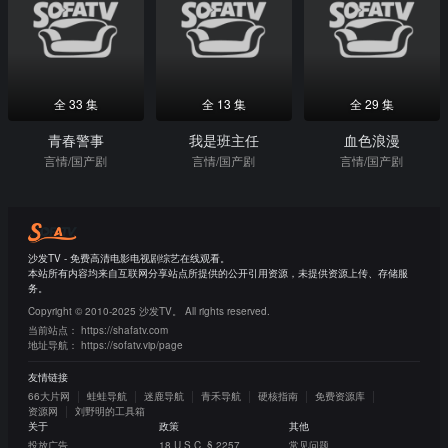
全 33 集
全 13 集
全 29 集
青春警事
我是班主任
血色浪漫
言情/国产剧
言情/国产剧
言情/国产剧
沙发TV - 免费高清电影电视剧综艺在线观看。
本站所有内容均来自互联网分享站点所提供的公开引用资源，未提供资源上传、存储服
务。
Copyright © 2010-2025 沙发TV。 All rights reserved.
当前站点：
https://shafatv.com
地址导航：
https://sofatv.vip/page
友情链接
66大片网
蛙蛙导航
迷鹿导航
青禾导航
硬核指南
免费资源库
资源网
刘野明的工具箱
关于
政策
其他
投放广告
18 U.S.C. § 2257
常见问题