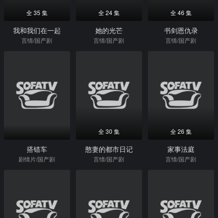
全 35 集
全 24 集
全 46 集
我和我们在一起
她的光芒
书剑恩仇录
言情/国产剧
言情/国产剧
言情/国产剧
全 30 集
全 26 集
搭错车
憨妻的都市日记
家事法庭
剧情片/国产剧
言情/国产剧
言情/国产剧