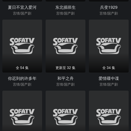
夏日不宜入爱河
东北插班生
兵变1929
言情/国产剧
言情/国产剧
言情/国产剧
全 54 集
更新至 32 集
全 34 集
你迟到的许多年
和平之舟
爱情碟中谍
言情/国产剧
言情/国产剧
言情/国产剧