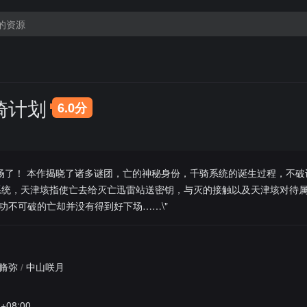
骑计划
6.0分
登场了！ 本作揭晓了诸多谜团，亡的神秘身份，千骑系统的诞生过程，不破
系统，天津垓指使亡去给灭亡迅雷站送密钥，与灭的接触以及天津垓对待
功不可破的亡却并没有得到好下场……\"
脩弥
/
中山咲月
8+08:00