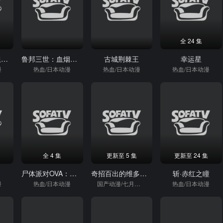
全 24 集
傲娇恶役大小姐莉泽洛特与实况转播远藤君和解说员小林
鲁邦三世：血烟的石川五右卫门
古城荆棘王
幸运星
漫
热血/日本动漫
热血/日本动漫
热血/日本动漫
全 4 集
更新至 5 集
更新至 24 集
尸体派对OVA：被暴虐的灵魂的咒叫
奇招百出的维多利亚
斩·赤红之瞳
漫
热血/日本动漫
国产动漫/七月新番/热血/日本动漫
热血/日本动漫