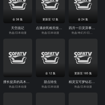
全 38 集
更新至 12 集
全 24 集
天空战记
点满农民相关技能后，不知为何就变强了。
四月一日灵异事件簿
热血/日本动漫
热血/日本动漫
热血/奇幻片/日本动漫
全 12 集
更新至 185 集
擅长捉弄的高木同学剧场版
甜点转生
精灵宝可梦钻石与珍珠（国语）
热血/日本动漫
热血/日本动漫
热血/日本动漫