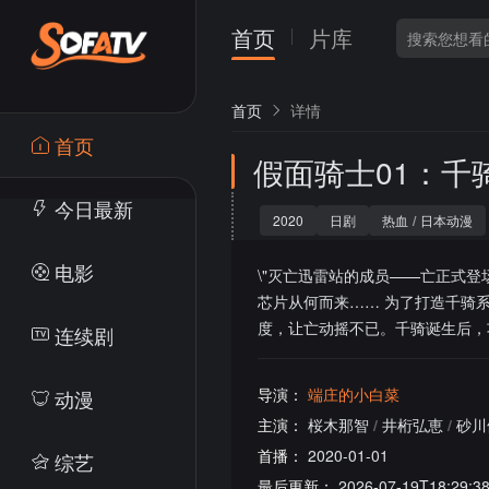
首页
片库
首页
详情
首页
假面骑士01：千
今日最新
2020
日剧
热血
/
日本动漫
电影
\"灭亡迅雷站的成员——亡正式
芯片从何而来…… 为了打造千骑
度，让亡动摇不已。千骑诞生后，
连续剧
导演：
端庄的小白菜
动漫
主演：
桜木那智
/
井桁弘恵
/
砂川
首播：
2020-01-01
综艺
最后更新：
2026-07-19T18:29:3