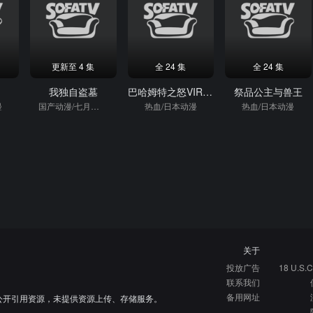
更新至 4 集
全 24 集
全 24 集
我独自盗墓
巴哈姆特之怒VIRGINSOUL
祭品公主与兽王
漫
国产动漫/七月新番/热血/日本动漫
热血/日本动漫
热血/日本动漫
关于
投放广告
18 U.S.C
联系我们
备用网址
公开引用资源，未提供资源上传、存储服务。