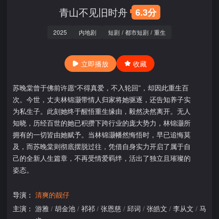
青山不见旧时舟
6.3分
2025
内地剧
短剧
/
都市短剧
/
重生
立即播放
收藏
苏晚棠曾于佛前许愿“不得真爱，不入轮回”，却因此重生百
次。今世，丈夫林锦灏带情人归家将她驱逐，还告知养子实
为私生子。此刻她终于醒悟重生缘由，毅然决然离开。无人
知晓，历经百世的她已积攒下跨行业的庞大势力，林锦灏所
拥有的一切皆由她赋予。当林锦灏幡然悔悟时，早已追悔莫
及，而苏晚棠则彻底摆脱过往，凭借自身实力开启了属于自
己的全新人生篇章，不再受情爱羁绊，活出了独立且璀璨的
姿态。
导演：
清爽的靓仔
主演：
游雅
/
胡金池
/
祁祁
/
张恩慈
/
邱词
/
张皓文
/
李从文
/
马