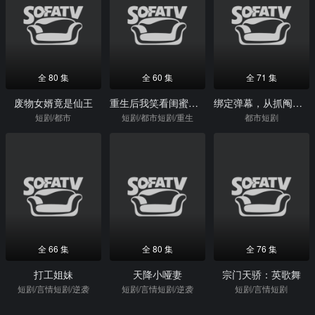
全 80 集
全 60 集
全 71 集
废物女婿竟是仙王
重生后我笑看闺蜜高嫁
绑定弹幕，从抓阄分地开始逆袭
短剧/都市
短剧/都市短剧/重生
都市短剧
全 66 集
全 80 集
全 76 集
打工姐妹
天降小哑妻
宗门天骄：英歌舞
短剧/言情短剧/逆袭
短剧/言情短剧/逆袭
短剧/言情短剧