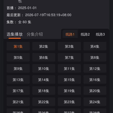
也
首播：
2025-01-01
最后更新：
2026-07-19T16:53:19+08:00
集数：
全 60 集
选集播放
分集介绍
线路1
线路2
线路3
第1集
第2集
第3集
第4集
第5集
第6集
第7集
第8集
第9集
第10集
第11集
第12集
第13集
第14集
第15集
第16集
第17集
第18集
第19集
第20集
第21集
第22集
第23集
第24集
第25集
第26集
第27集
第28集