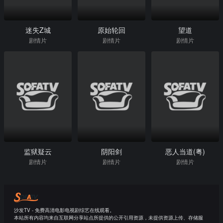
迷失Z城
原始轮回
望道
剧情片
剧情片
剧情片
监狱疑云
阴阳剑
恶人当道(粤)
剧情片
剧情片
剧情片
沙发TV - 免费高清电影电视剧综艺在线观看。
本站所有内容均来自互联网分享站点所提供的公开引用资源，未提供资源上传、存储服