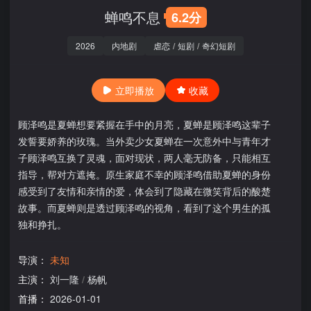
蝉鸣不息
6.2分
2026
内地剧
虐恋
/
短剧
/
奇幻短剧
立即播放
收藏
顾泽鸣是夏蝉想要紧握在手中的月亮，夏蝉是顾泽鸣这辈子
发誓要娇养的玫瑰。当外卖少女夏蝉在一次意外中与青年才
子顾泽鸣互换了灵魂，面对现状，两人毫无防备，只能相互
指导，帮对方遮掩。原生家庭不幸的顾泽鸣借助夏蝉的身份
感受到了友情和亲情的爱，体会到了隐藏在微笑背后的酸楚
故事。而夏蝉则是透过顾泽鸣的视角，看到了这个男生的孤
独和挣扎。
导演：
未知
主演：
刘一隆
/
杨帆
首播：
2026-01-01