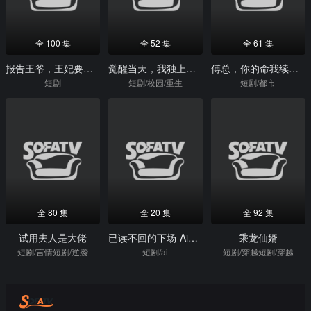
全 100 集
全 52 集
全 61 集
报告王爷，王妃要和离
觉醒当天，我独上清北
傅总，你的命我续上了
短剧
短剧/校园/重生
短剧/都市
全 80 集
全 20 集
全 92 集
试用夫人是大佬
已读不回的下场-Ai短剧
乘龙仙婿
短剧/言情短剧/逆袭
短剧/ai
短剧/穿越短剧/穿越