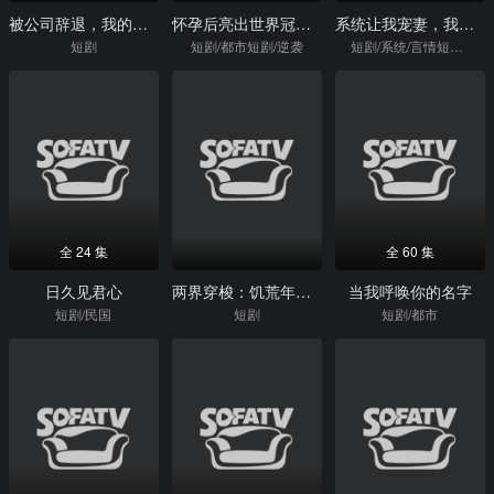
被公司辞退，我的情报每日刷新
怀孕后亮出世界冠军身份
系统让我宠妻，我却靠她发家致富
短剧
短剧/都市短剧/逆袭
短剧/系统/言情短剧/逆袭
全 24 集
全 60 集
日久见君心
两界穿梭：饥荒年，一个大饼养老公
当我呼唤你的名字
短剧/民国
短剧
短剧/都市