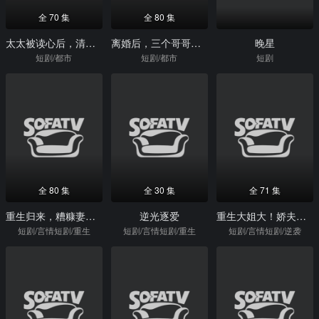
全 70 集
全 80 集
太太被读心后，清冷教授坐不住啦
离婚后，三个哥哥独宠我
晚星
短剧/都市
短剧/都市
短剧
全 80 集
全 30 集
全 71 集
重生归来，糟糠妻竟是真团宠
逆光逐爱
重生大姐大！娇夫你别怕
短剧/言情短剧/重生
短剧/言情短剧/重生
短剧/言情短剧/逆袭