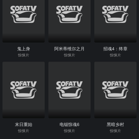
鬼上身
阿米蒂维尔之月
招魂4：终章
惊悚片
惊悚片
惊悚片
末日重始
电锯惊魂6
黑暗乡村
惊悚片
惊悚片
惊悚片