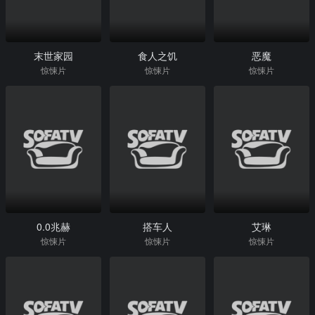
末世家园
食人之饥
恶魔
惊悚片
惊悚片
惊悚片
0.0兆赫
搭车人
艾琳
惊悚片
惊悚片
惊悚片