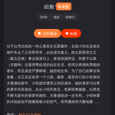
凶魅
6.5分
2008
港剧
惊悚片
立即播放
收藏
位于台湾北投的一所公寓发生瓦斯爆炸，女孩小恬在这场灾
祸中失去了父亲和哥哥，从此成为孤儿。政坛新星曾文正
（戴立忍饰）事业蒸蒸日上，家境优渥舒适，和妻子以希
（关颖饰）过着养尊处优的自在生活。然而以希拥有黑暗的
童年，而且身患严重哮喘，她拒绝生养。为了自己的事业和
形象，文正决定收养一个小孩。最终，孤苦伶仃的小恬来到
夫妻俩的家中。小恬曾经遭受父亲的虐待，她的身世与以希
的童年何其相似。自从小恬到来后，曾家怪事频频，以希也
不断为童年的噩梦所困扰，夫妻感情进一步失和。小恬钟爱
的洋娃娃似乎隐藏着极大的怨气，将周遭闹得天翻地覆……
导演：
林玉芬/王明灿