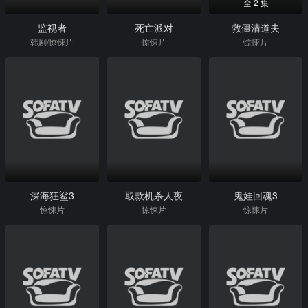
全 2 集
监视者
死亡派对
救僵清道夫
韩剧/惊悚片
惊悚片
惊悚片
深海狂鲨3
取款机杀人夜
鬼娃回魂3
惊悚片
惊悚片
惊悚片