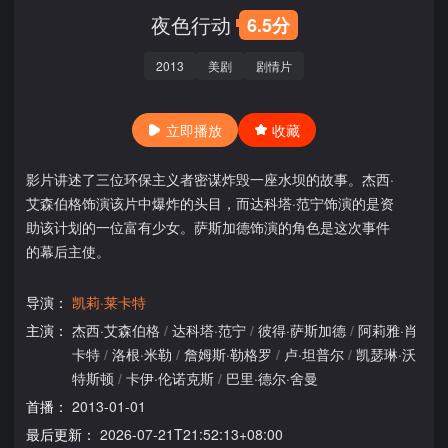
夜色行动
6.5分
2013
美剧
剧情片
立即播放
收藏
影片讲述了三位环保主义者密谋炸毁一座水坝的故事。杰西·
艾森伯格饰演该片中爆炸的头目，而达科塔·范宁饰演的是资
助该计划的一位富有少女。萨斯加德饰演的角色是这次事件
的幕后主使。
导演：
凯莉·莱卡特
主演：
杰西·艾森伯格
/
达科塔·范宁
/
彼得·萨斯加德
/
阿莉雅·肖
卡特
/
洛根·米勒
/
詹姆斯·勒格罗
/
卢·坦普尔
/
凯瑟琳·沃
特斯顿
/
卡伊·伦诺克斯
/
巴里·德尔·舍曼
首播：
2013-01-01
最后更新：
2026-07-21T21:52:13+08:00