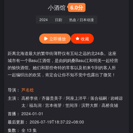
小酒馆
6.0分
2024
日剧
热血
/
日本动漫
立即播放
收藏
距离北海道最大的繁华街薄野仅有五站之远的北24条。这座
城市有一个Basu江酒馆，是由妈妈桑Basu江和明美一起经营
的愉快酒馆。她们和那些奇特的常客以及初来乍到的客人所
一起编织出的欢笑，肯定会让你不知不觉中也露出了微笑！
导演：
芦名稔
主演：
高桥李依
/
齐藤贵美子
/
阿座上洋平
/
落合福嗣
/
岩崎谅
太
/
福岛润
/
宫本侑芽
/
笠间淳
/
滨野大辉
/
高桥良辅
首播：
2024-01-01
最后更新：
2026-07-19T18:37:22+08:00
集数：
全 13 集