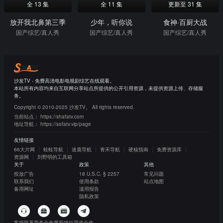
全 13 集
全 11 集
更新至 31 集
放开我北鼻第三季
少年，听你说
食神·百厨大战
国产综艺/真人秀
国产综艺/真人秀
国产综艺/真人秀
沙发TV - 免费高清电影电视剧综艺在线观看。
本站所有内容均来自互联网分享站点所提供的公开引用资源，未提供资源上传、存储服
务。
Copyright © 2010-2025 沙发TV。 All rights reserved.
当前站点：
https://shafatv.com
地址导航：
https://sofatv.vip/page
友情链接
66大片网
蛙蛙导航
迷鹿导航
青禾导航
硬核指南
免费资源库
资源网
刘野明的工具箱
关于
政策
其他
投放广告
18 U.S.C. § 2257
常见问题
联系我们
使用条款
站点地图
备用网址
滥用报告
隐私政策
客服联系
商务合作
最新地址
渠道合作