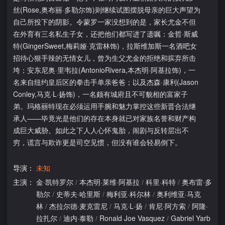
丝(Rose,奥布丽·多勒尔饰)则继续试图摆脱母亲的巨大声望为
自己所投下的阴影。令蒙罗一家没想到的是，家长尤金不但
在外育有三名私生子女，还把他们都写进了遗嘱：金哲·斯威
特(GingerSweet,梅莉娅·克雷林饰)，拉斯维加斯一名酒吧女
招待心狠手辣的无情女儿，曾为生父尤金的拒绝和摈弃所击
垮；安东尼奥·里韦拉(AntonioRivera,本杰明·阿基拉饰)，一
名来自纽约皇后区的拳击手单亲爸爸；以及杰森·康利(Jason
Conley,马克·L·扬饰)，一名颇有城府且不可貌相的富家子
弟。玛格丽特现在必须运用手腕和魅力掌控这些新晋合法继
承人——毕竟光是他们的存在本身就已对家族名誉和财产构
成巨大威胁。如此之下人人心怀鬼胎，闹剧与反转层出不
穷，谎言与欺诈更是司空见惯，但没有谁会轻易倒下。
导演：
未知
主演：
金·凯特罗尔
/
本杰明·莱维·阿基拉
/
科里·科特
/
奥布雷·多
勒尔
/
史蒂夫·哈里斯
/
梅利亚·科尔林
/
奥利维亚·马克
林
/
杰拉尔德·麦克雷尼
/
马克·L·扬
/
肯尼·阿方索
/
阿隆·
拉扎尔
/
迪内·泰勒
/
Ronald Joe Vasquez
/
Gabriel Yarb