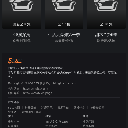
更新至 8 集
全 17 集
全 10 集
09届探员
生活大爆炸第一季
甜木兰第5季
欧美剧/偶像
欧美剧/偶像
欧美剧/偶像
沙发TV - 免费高清电影电视剧综艺在线观看。
本站所有内容均来自互联网分享站点所提供的公开引用资源，未提供资源上传、存储服
务。
Copyright © 2010-2025 沙发TV。 All rights reserved.
当前站点：
https://shafatv.com
地址导航：
https://sofatv.vip/page
友情链接
66大片网
蛙蛙导航
迷鹿导航
青禾导航
硬核指南
免费资源库
资源网
刘野明的工具箱
关于
政策
其他
投放广告
18 U.S.C. § 2257
常见问题
联系我们
使用条款
站点地图