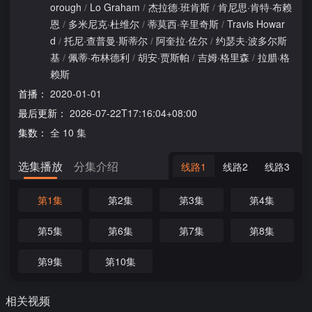
orough
/
Lo Graham
/
杰拉德·班肯斯
/
肯尼思·肯特·布赖
恩
/
多米尼克·杜维尔
/
蒂莫西·辛里奇斯
/
Travis Howar
d
/
托尼·查普曼·斯蒂尔
/
阿奎拉·佐尔
/
约瑟夫·波多尔斯
基
/
佩蒂·布林德利
/
胡安·贾斯帕
/
吉姆·格里森
/
拉腊·格
赖斯
首播：
2020-01-01
最后更新：
2026-07-22T17:16:04+08:00
集数：
全 10 集
选集播放
分集介绍
线路1
线路2
线路3
第1集
第2集
第3集
第4集
第5集
第6集
第7集
第8集
第9集
第10集
相关视频