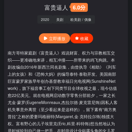
富贵逼人
6.0分
2020
美剧
欧美剧
/
偶像
立即播放
收藏
南方哥特家庭剧《富贵逼人》戏说财富、权力与宗教相互交
织——更准确地来讲，相互冲撞——所带来的鸡飞狗跳。本
剧改编自2016年新西兰同名剧集，由曾执导《相助》《列车
上的女孩》和《恐怖大妈》的编导泰特·泰勒开发。美国南部
巨富蒙罗家族早年创办基督教幸福日光电视网(SunshineNet
work)，旗下福音事工创下同类节目全球收视之最，现今估值
愈22亿美元。就在电视网启动数字零售分部前夕，一家之长
尤金·蒙罗(EugeneMonreaux,杰拉尔德·麦克雷尼饰)因私人客
机失事意外离世（至少看起来是这样的），留下素有“南方奥
普拉”之称的爱妻玛格丽特(Margaret,金·克特拉尔饰)独揽大
权。富有野心的儿子埃里克(Eric,科里·科特饰)想当然地认为
是时候轮到自己做一把手，在时尚设计业崭露头角的女儿罗