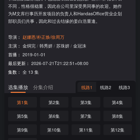
不同，性格很稳重，因此在公司里深受男同事的欢迎。她作
为M文库行事历开发项目的负责人和HandasOffice营业企划
部职员们共事，因此和过去结缘的姜白浩重逢。
导演：
赵娜恩/朴正焕/徐周万
主演：
金烔完
/
韩秀妍
/
苏珠妍
/
金冠洙
首播：
2019-01-01
最后更新：
2026-07-21T21:22:51+08:00
集数：
全 13 集
选集播放
分集介绍
线路1
线路2
线路3
第1集
第2集
第3集
第4集
第5集
第6集
第7集
第8集
第9集
第10集
第11集
第12集