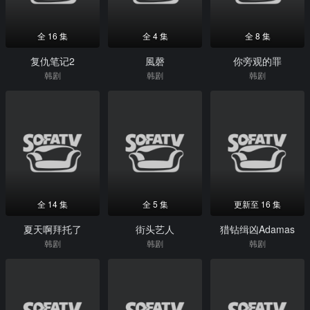
全 16 集
全 4 集
全 8 集
复仇笔记2
風磬
你旁观的罪
韩剧
韩剧
韩剧
全 14 集
全 5 集
更新至 16 集
夏天啊拜托了
街头艺人
猎钻缉凶Adamas
韩剧
韩剧
韩剧