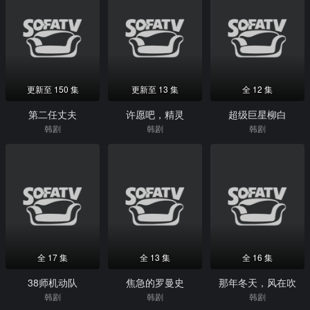
更新至 150 集
更新至 13 集
全 12 集
第二任丈夫
许愿吧，精灵
超级巨星柳白
韩剧
韩剧
韩剧
全 17 集
全 13 集
全 16 集
38师机动队
焦急的罗曼史
那年冬天，风在吹
韩剧
韩剧
韩剧