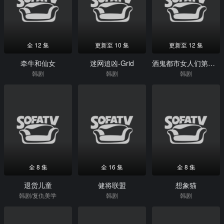
全 12 集
更新至 10 集
更新至 12 集
牵牛和仙女
迷网追凶-Grid
酒鬼都市女人们第二季
韩剧
韩剧
韩剧
全 8 集
全 16 集
全 8 集
退货儿童
健将联盟
想象猫
韩剧/复仇美学
韩剧
韩剧