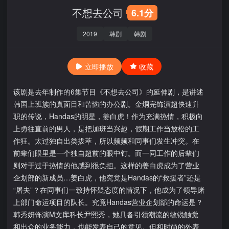
不想去公司
6.1分
2019
韩剧
韩剧
立即播放
收藏
该剧是去年制作的6集节目《不想去公司》的延伸剧，是讲述
韩国上班族的真面目和苦恼的办公剧。金烔完饰演超快速升
职的传说，Handas的明星，姜白虎！作为充满热情，积极向
上勇往直前的男人，是把加班当兴趣，假期工作当放松的工
作狂。太过独自出类拔萃，所以频频和同事们发生冲突。在
前辈们眼里是一个独自超前的眼中钉。而一同工作的后辈们
则对于过于热情的他感到很负担。这样的姜白虎成为了营业
企划部的新成员…姜白虎，他究竟是Handas的“救援者”还是
“屠夫”？在同事们一致持怀疑态度的情况下，他成为了领导赌
上部门命运项目的队长。究竟Handas营业企划部的命运是？
韩秀妍饰演M文库科长尹熙秀，她具备引领潮流的敏锐触觉
和出众的业务能力，也能发表自己的意见。但和时尚的外表