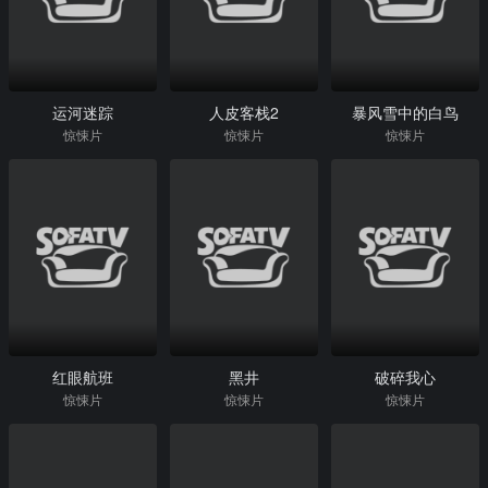
运河迷踪
人皮客栈2
暴风雪中的白鸟
惊悚片
惊悚片
惊悚片
红眼航班
黑井
破碎我心
惊悚片
惊悚片
惊悚片