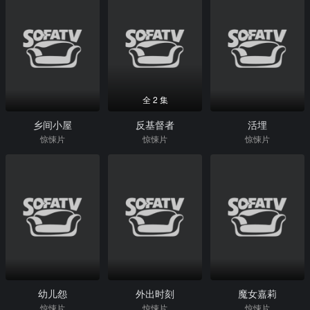
全 2 集
乡间小屋
反基督者
活埋
惊悚片
惊悚片
惊悚片
幼儿怨
外出时刻
魔女嘉莉
惊悚片
惊悚片
惊悚片