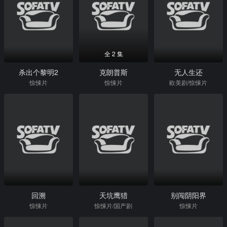
全 2 集
杀出个黎明2
克朗普斯
无人生还
惊悚片
惊悚片
欧美剧/惊悚片
回溯
天坑鹰猎
别闯阴阳界
惊悚片
惊悚片/国产剧
惊悚片