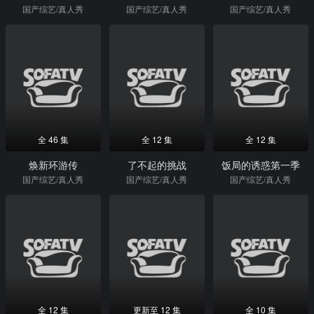
国产综艺/真人秀
国产综艺/真人秀
国产综艺/真人秀
全 46 集
全 12 集
全 12 集
焕新环游传
了不起的挑战
饭局的诱惑第一季
国产综艺/真人秀
国产综艺/真人秀
国产综艺/真人秀
全 12 集
更新至 12 集
全 10 集