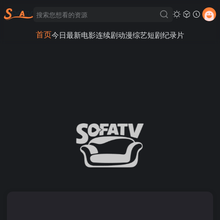
首页
今日最新
电影
连续剧
动漫
综艺
短剧
纪录片