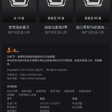
全 10 集
更新至 35 集
更新至 80 集
滑雪场的夏天
姐姐当家第2季
脱口秀和Ta的朋友们第3季
国产综艺/真人秀
国产综艺/真人秀
国产综艺/真人秀
沙发TV - 免费高清电影电视剧综艺在线观看。
本站所有内容均来自互联网分享站点所提供的公开引用资源，未提供资源上传、存储服
务。
Copyright © 2010-2025 沙发TV。 All rights reserved.
当前站点：
https://shafatv.com
地址导航：
https://sofatv.vip/page
友情链接
66大片网
蛙蛙导航
迷鹿导航
青禾导航
硬核指南
免费资源库
资源网
刘野明的工具箱
关于
政策
其他
投放广告
18 U.S.C. § 2257
常见问题
联系我们
使用条款
站点地图
备用网址
滥用报告