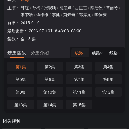
主演：
韩红
/
孙楠
/
张靓颖
/
胡彦斌
/
古巨基
/
陈洁仪
/
黄丽玲
/
李荣浩
/
谭维维
/
李健
/
萧煌奇
/
郑淳元
/
李佳薇
首播：
2015-01-01
最后更新：
2026-07-19T18:43:08+08:00
集数：
全 15 集
选集播放
分集介绍
线路1
线路2
线路3
第1集
第2集
第3集
第4集
第5集
第6集
第7集
第8集
第9集
第10集
第11集
第12集
第13集
第14集
第15集
相关视频