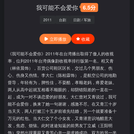
我可能不会爱你
6.5分
2011
台剧
日剧
/
军旅
立即播放
收藏
《我可能不会爱你》2011年在台湾播出取得了傲人的收视
率，位列2011年台湾偶像剧收视率排行版第一名。程又青
（林依晨饰），百货公司鞋区区长，交过几个男朋友、伤
心、伤身又伤情。李大仁（陈柏霖饰），是航空公司的地勤
督导，年轻有为，脾性佳，不耍酷，孝顺老妈，疼爱老妹。
两人从高中起就互相看不顺眼的，却阴错阳差的一直在一
起，成为一对不谈恋爱的好朋友。大仁曾对又青说过，我可
能不会爱你，换来了她一句谢谢，感激不尽。在又青三十岁
当天天，两人打赌三十五岁前谁先结婚，另一个就要准备十
万元的红包。当大仁交了个小女友，又青潜意识地醋意大
发，焦虑、烦恼。此时迷途知返的前男友丁立威（王阳明
饰）突然出现重获又青芳心并一举求婚成功。双方的另一半