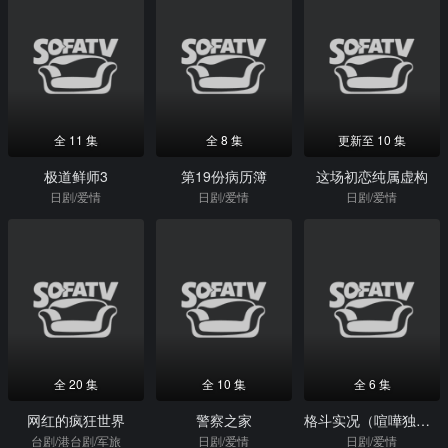
全 11 集
全 8 集
更新至 10 集
极道鲜师3
第19份病历簿
这场初恋纯属虚构
日剧/爱情
日剧/爱情
日剧/爱情
全 20 集
全 10 集
全 6 集
网红的疯狂世界
警察之家
格斗实况（喧嘩独学）
台剧/港台剧/军旅
日剧/爱情
日剧/爱情