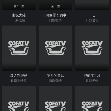
全 10 集
全 3 集
南极大陆
一日偶像署长的事件簿
一击
日剧/爱情
日剧/爱情
日剧/爱情
澪之料理帖
岁月的童话
抑郁症九段
日剧/剧情片
日剧/爱情
日剧/爱情