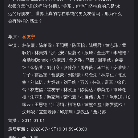
都很介意他们这样的“好朋友”关系，但他们坚持真的只是“永
远的好朋友”。世界上真的存在单纯的男女友情吗，那为什么
会有异样的感觉？
导演：
瞿友宁
主演：
林依晨
/
陈柏霖
/
王阳明
/
陈匡怡
/
陆明君
/
黄志玮
/
孟
耿如
/
林美秀
/
罗北安
/
应蔚民
/
殷琦
/
金士杰
/
李维维
/
余函弥Bonnie
/
许豪恩
/
曾之乔
/
马囡
/
谢宇威
/
余昱
纬
/
余怡萱
/
刘引商
/
张萍萍
/
周丹薇
/
马世莉
/
安唯绫
/
丫子
/
蔡昌宪
/
曾威豪
/
刘以豪
/
马念先
/
林宗仁
/
陈文
彬
/
刘晓忆
/
方炯镔
/
刘子绚
/
万芳
/
任淇
/
富富
/
徐宛
铃
/
林志儒
/
瞿友宁
/
林政逸
/
陈奕达
/
季芮彤
/
篠崎翎
榕
/
朱丽君
/
游家玮
/
荣忠豪
/
杜俊伟
/
丸子
/
单承矩
/
张
家云
/
王恩德
/
江明娟
/
柯逸华
/
黄熊金盆
/
陈罗蜜欧
/
沈炜竣
/
宜萱老师
/
邱彦翔
/
励政达
/
詹乃蓁
首播：
2011-01-01
最后更新：
2026-07-19T19:01:59+08:00
集数：
全 13 集