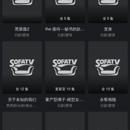
全 5 集
全 5 集
黑蔷薇2
the·接待～秘书的款待～
变身
日剧/爱情
日剧/爱情
日剧/爱情
全 12 集
更新至 10 集
全 10 集
关于未知的我们
量产型璃子-模型女子的人生组装记-
永誓相随
男男剧/台剧/港台剧/军旅
日剧/爱情
日剧/爱情