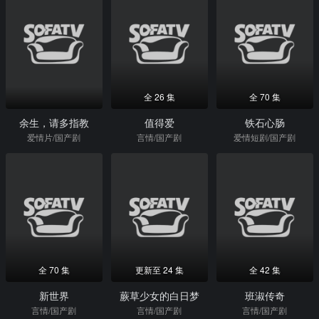
全 26 集
全 70 集
余生，请多指教
值得爱
铁石心肠
爱情片/国产剧
言情/国产剧
爱情短剧/国产剧
全 70 集
更新至 24 集
全 42 集
新世界
蕨草少女的白日梦
班淑传奇
言情/国产剧
言情/国产剧
言情/国产剧