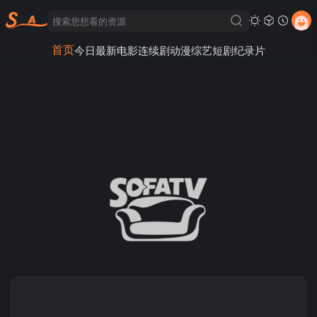
首页
今日最新
电影
连续剧
动漫
综艺
短剧
纪录片