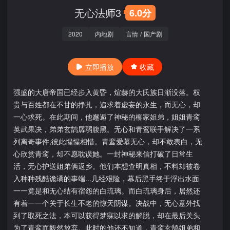
无心法师3
6.0分
2020
内地剧
言情
/
国产剧
立即播放
收藏
强盛的大唐帝国已经步入黄昏，煊赫的大氏族日渐没落。权
贵与百姓都在不甘的挣扎，追求着虚妄的永生，而无心，却
一心求死。在此期间，他邂逅了神秘的柳家姐弟，姐姐青鸾
英武果决，弟弟玄鹄孱弱腹黑。无心和青鸾联手解决了一系
列离奇事件,彼此惺惺相惜。青鸾爱慕无心，却不敢表白，无
心欣赏青鸾，却不愿耽误她。一封神秘来信打破了日常生
活，无心护送姐弟俩返乡。他们本想查明真相，不料却被卷
入种种残酷诡谲的事端...几经艰险，幕后黑手终于浮出水面
一一竟是和无心结有宿怨的白琉璃。而白琉璃身后，居然还
有着一一个关于长生不老的惊天阴谋。决战中，无心意外找
到了取死之法，本可以获得梦寐以求的解脱，却在最后关头
为了青鸾而毅然放弃。此时的他还不知道，青鸾玄鹄姐弟和