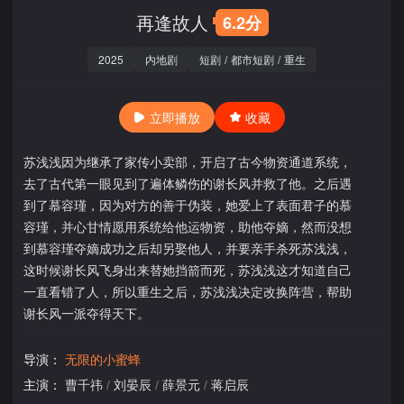
再逢故人
6.2分
2025
内地剧
短剧
/
都市短剧
/
重生
立即播放
收藏
苏浅浅因为继承了家传小卖部，开启了古今物资通道系统，
去了古代第一眼见到了遍体鳞伤的谢长风并救了他。之后遇
到了慕容瑾，因为对方的善于伪装，她爱上了表面君子的慕
容瑾，并心甘情愿用系统给他运物资，助他夺嫡，然而没想
到慕容瑾夺嫡成功之后却另娶他人，并要亲手杀死苏浅浅，
这时候谢长风飞身出来替她挡箭而死，苏浅浅这才知道自己
一直看错了人，所以重生之后，苏浅浅决定改换阵营，帮助
谢长风一派夺得天下。
导演：
无限的小蜜蜂
主演：
曹千祎
/
刘晏辰
/
薛景元
/
蒋启辰