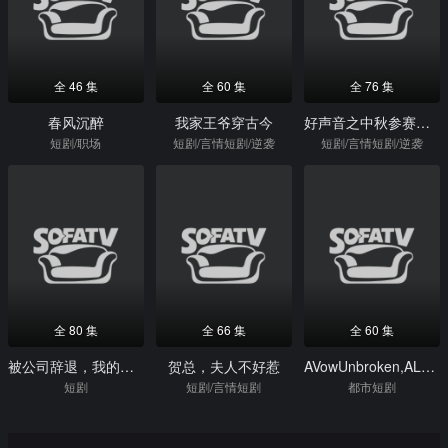
全 46 集
全 60 集
全 76 集
春风沉醉
我家王爷穿古今
好声音之中秋参赛我惊艳全场
短剧/职场
短剧/言情短剧/逆袭
短剧/言情短剧/逆袭
全 80 集
全 66 集
全 60 集
被公司辞退，我的情报每日刷新
贺总，夫人不好惹
AVowUnbroken,ALoveUndying
短剧
短剧/言情短剧
都市短剧