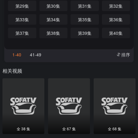
第29集
第30集
第31集
第32集
第33集
第34集
第35集
第36集
第37集
第38集
第39集
第40集
1-40
41-49
排序
相关视频
全 38 集
全 67 集
全 68 集