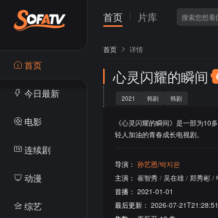
首页
片库
首页
详情
首页
心灵闪耀的瞬间
今日最新
2021
韩剧
韩剧
电影
《心灵闪耀的瞬间》是一部为10
轻人加油的青春成长电视剧。
连续剧
导演：
孙艺恩/박지은
动漫
主演：
崔智秀
/
吴在雄
/
郑秀彬
/
首播：
2021-01-01
综艺
最后更新：
2026-07-21T21:28:5