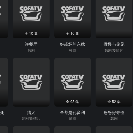
全 10 集
全 10 集
许餐厅
好或坏的东载
傲慢与偏见
韩剧
韩剧
韩剧/爱情片
全 98 集
全 52 集
须死
猎犬
全都是孔多利
爸爸好奇怪
韩剧/剧情片
韩剧
韩剧