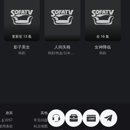
更新至 13 集
全 16 集
影子美女
人间失格
女神降临
韩剧
韩剧/热血/日本动漫
韩剧
政策
其他
. § 2257
常见问题
使用条款
站点地图