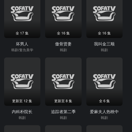
全 17 集
全 16 集
全 16 集
坏男人
傲骨贤妻
我叫金三顺
韩剧/复仇美学
韩剧
韩剧
更新至 12 集
更新至 8 集
全 6 集
内科朴院长
追踪者第二季
爱麻夫人热映中
韩剧
韩剧
韩剧