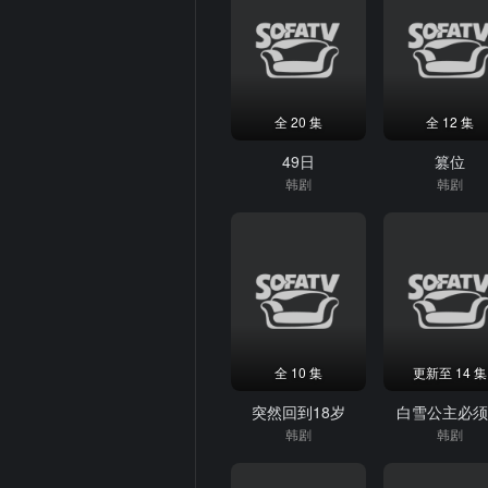
全 20 集
全 12 集
49日
篡位
韩剧
韩剧
全 10 集
更新至 14 集
突然回到18岁
白雪公主必
韩剧
韩剧