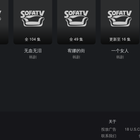
全 104 集
全 49 集
更新至 16 集
人
无血无泪
宥娜的街
一个女人
韩剧
韩剧
韩剧
关于
投放广告
18 U.S.C
联系我们