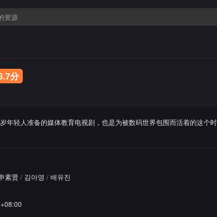
6.7分
多岁年轻人准备的媒体教育电视剧，也是为被数码世界包围而活着的这个时
申素贤
/
김아영
/
배유진
1+08:00