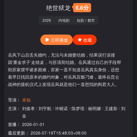
绝世狱龙
6.6分
2026
内地剧
短剧
/
都市
立即播放
收藏
岳风下山后丢失婚约，无法与未婚妻结婚，结果误打误撞
因‘重金求子’走错桌，与苏清荷结婚。岳风通过自己的手段帮
助苏家摆平诸多困难，苏家一直不知道岳风真实身份，还想
着早日找回原本的婚约对象，对岳风百般刁难，最终在昆仑
战神的接机仪式上发现岳风就是他们一直想找的阎君大人。
导演：
未知
主演：
刘俊孝
/
刘宇航
/
许晓诺
/
陈梦瑶
/
杨明娜
/
王建新
/
刘
金
首播：
2026-01-01
最后更新：
2026-07-19T15:48:03+08:00