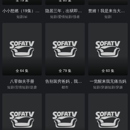
小小怒燃（19集）Ai短剧
隐居三年，出狱即无敌
赘婿！我是来当大爷的
短剧/ai
短剧/爱情短剧/强者
短剧
全 64 集
全 79 集
全 60 集
八零御夫手册
告别装穷爸妈，我走上巅峰
一觉醒来我无痛当妈
短剧/言情短剧/逆袭
都市
短剧/穿越短剧/穿越