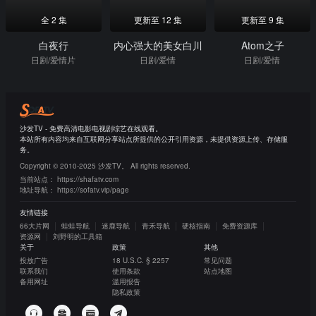
全 2 集
更新至 12 集
更新至 9 集
白夜行
内心强大的美女白川
Atom之子
日剧/爱情片
日剧/爱情
日剧/爱情
沙发TV - 免费高清电影电视剧综艺在线观看。
本站所有内容均来自互联网分享站点所提供的公开引用资源，未提供资源上传、存储服
务。
Copyright © 2010-2025 沙发TV。 All rights reserved.
当前站点：
https://shafatv.com
地址导航：
https://sofatv.vip/page
友情链接
66大片网
蛙蛙导航
迷鹿导航
青禾导航
硬核指南
免费资源库
资源网
刘野明的工具箱
关于
政策
其他
投放广告
18 U.S.C. § 2257
常见问题
联系我们
使用条款
站点地图
备用网址
滥用报告
隐私政策