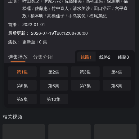
主演：
叶山奖之
/
伊原六花
/
佐藤绯美
/
高桥里央
/
森篤嗣
/
福
松凜
/
佐藤惠
/
竹中直人
/
清水美沙
/
田口浩正
/
六平直
政
/
柄本明
/
高橋佳子
/
手岛实优
/
樫尾篤紀
首播：
2022-01-01
最后更新：
2026-07-19T20:12:08+08:00
集数：
更新至 10 集
选集播放
分集介绍
线路1
线路2
线路3
第1集
第2集
第3集
第4集
第5集
第6集
第7集
第8集
第9集
第10集
相关视频