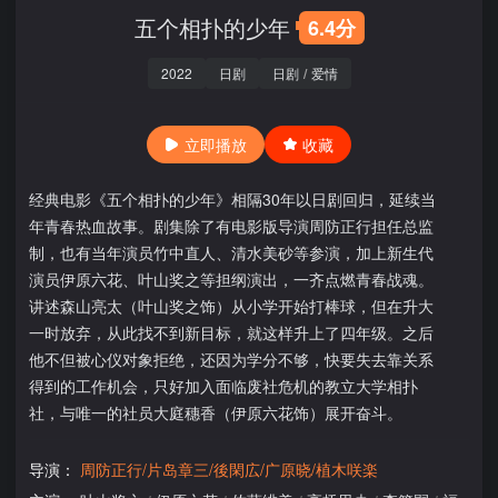
五个相扑的少年
6.4分
2022
日剧
日剧
/
爱情
立即播放
收藏
经典电影《五个相扑的少年》相隔30年以日剧回归，延续当
年青春热血故事。剧集除了有电影版导演周防正行担任总监
制，也有当年演员竹中直人、清水美砂等参演，加上新生代
演员伊原六花、叶山奖之等担纲演出，一齐点燃青春战魂。
讲述森山亮太（叶山奖之饰）从小学开始打棒球，但在升大
一时放弃，从此找不到新目标，就这样升上了四年级。之后
他不但被心仪对象拒绝，还因为学分不够，快要失去靠关系
得到的工作机会，只好加入面临废社危机的教立大学相扑
社，与唯一的社员大庭穗香（伊原六花饰）展开奋斗。
导演：
周防正行/片岛章三/後閑広/广原晓/植木咲楽