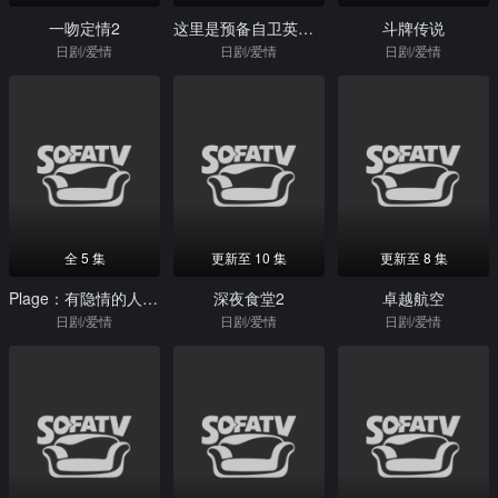
一吻定情2
这里是预备自卫英雄补？！
斗牌传说
日剧/爱情
日剧/爱情
日剧/爱情
全 5 集
更新至 10 集
更新至 8 集
Plage：有隐情的人齐聚的合租屋
深夜食堂2
卓越航空
日剧/爱情
日剧/爱情
日剧/爱情