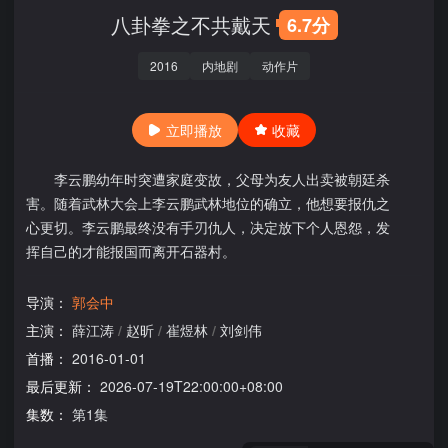
八卦拳之不共戴天
6.7分
2016
内地剧
动作片
立即播放
收藏
李云鹏幼年时突遭家庭变故，父母为友人出卖被朝廷杀
害。随着武林大会上李云鹏武林地位的确立，他想要报仇之
心更切。李云鹏最终没有手刃仇人，决定放下个人恩怨，发
挥自己的才能报国而离开石器村。
导演：
郭会中
主演：
薛江涛
/
赵昕
/
崔煜林
/
刘剑伟
首播：
2016-01-01
最后更新：
2026-07-19T22:00:00+08:00
集数：
第1集