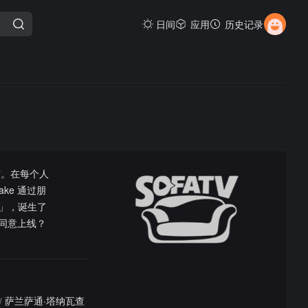
日间
应用
历史记录
吃”。在每个人
ke 通过朋
」，诞生了
么会同意上线？
/
萨兰萨通·塔纳瓦查