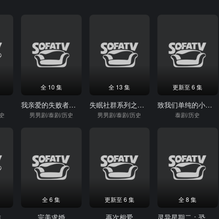
全 10 集
全 13 集
更新至 6 集
爱
我亲爱的失败者之怪物浪漫
失眠社群系列之惧暗之症
致我们单纯的小美好（泰）
历史
男男剧/泰剧/历史
男男剧/泰剧/历史
泰剧/历史
全 6 集
更新至 6 集
全 8 集
都市游戏之玛雅爱情
完美求婚
再次相爱
灵异星期二：恐怖无极限