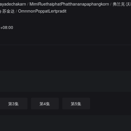
hayadechakarn
/
MimiRuethaiphatPhatthananapaphangkorn
/
弗兰克·沃
·苏金达
/
OmnmonPoppatLertpradit
2+08:00
第3集
第4集
第5集