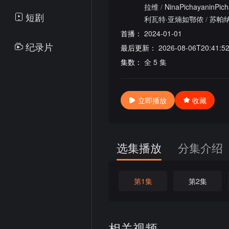
拉维
/
NinaPichayaninPic
短剧
利瓦特·亚煵如鄂侬
/
苏帕纳
首播：
2024-01-01
纪录片
最后更新：
2026-08-06T20:41:5
集数：
全 5 集
立即播放
收藏
选集播放
分集介绍
第1集
第2集
相关视频