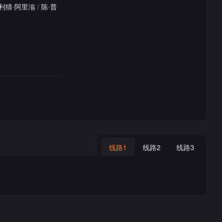
利猜·阿里滃
/
陈·普
线路1
线路2
线路3