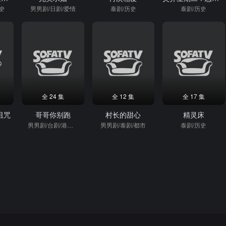
历史
男男剧/日剧/爱情
泰剧/历史
泰剧/历史
全 24 集
全 12 集
全 17 集
诅咒
哥哥你别跑
村长的甜心
精灵床
男男剧/台剧/港台剧/军旅
男男剧/泰剧/都市
泰剧/历史