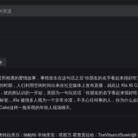
史
ake 因路过而相遇的爱情故事，事情发生在这句话之后“你朋友的名字看起来很好
时期，人们利用空闲时间出来在社交媒体上发布直播，就此让 Kla 和 Ca
，彼此刚认识的一开始，竟因为一句玩笑话「你朋友的名字看起来很好吃
 话题的情侣标签....Kla 被很多人视为一个非常冷漠，不关心任何事的人，你为什
Cake这样一脸呆萌的年轻人现场聊天。
德奥特拉库尔
/
纳帕特·辛纳库安
/
塔那万·霍查雷拉哈
/
TeeVitsarutSuwinijjit