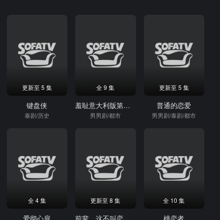
更新至 5 集
全 9 集
更新至 5 集
键盘侠
羞耻意大利版第二季
普通的恋爱
泰剧/历史
男男剧/都市
男男剧/泰剧/都市
全 4 集
更新至 8 集
全 10 集
爱彻心扉
前辈，这不叫恋爱！
桃恋者