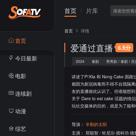
首页
片库
首页
详情
首页
爱通过直播
6.5分
今日最新
2024
泰剧
男男剧
/
泰剧
/
历
电影
讲述了P\'Kla 和 Nong C
都因为新冠病毒而不得不自我隔离的
友的直播彼此认识了。但谁能想到
连续剧
关于 Dare to eat cake
玩社交媒体的目的，就是为了能和
动漫
导演：
辛勤的太阳
综艺
主演：
郑聪智
/
钜尼尔·措科功·