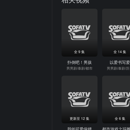
全 9 集
全 14 集
扑倒吧！男孩
以爱书写
男男剧/泰剧/都市
男男剧/泰剧/
更新至 12 集
全 6 集
我的可爱保镖