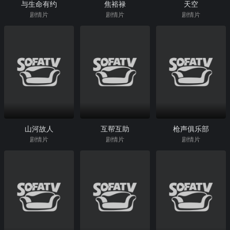
与生命有约
焦裕禄
天空
剧情片
剧情片
剧情片
山河故人
互帮互助
枪声俱乐部
剧情片
剧情片
剧情片