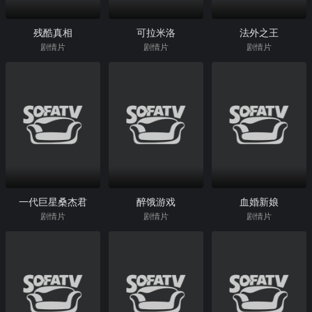
残酷真相
可拉米洛
法外之王
剧情片
剧情片
剧情片
一代巨星桑杰君
醉饿游戏
血婚新娘
剧情片
剧情片
剧情片