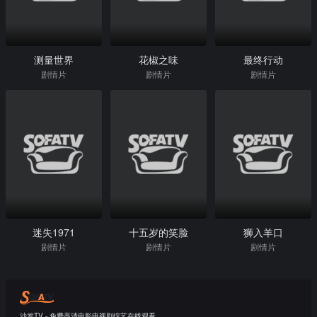
测量世界
花椒之味
最终行动
剧情片
剧情片
剧情片
迷失1971
十五岁的笑脸
狮入羊口
剧情片
剧情片
剧情片
沙发TV - 免费高清电影电视剧综艺在线观看。