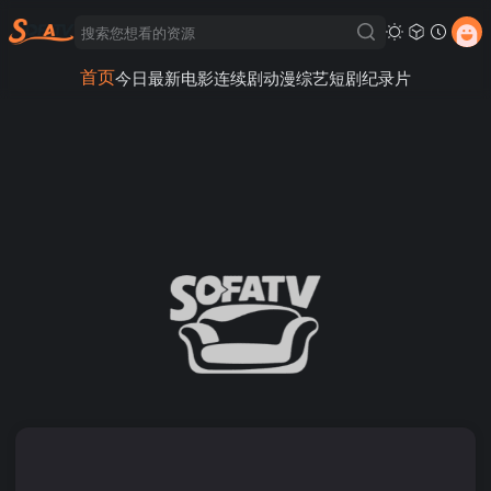
首页
今日最新
电影
连续剧
动漫
综艺
短剧
纪录片