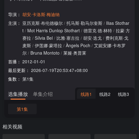
导演：
胡安·卡洛斯·梅迪纳
主演：
亚历克斯·布伦德穆尔
/
托马斯·勒马尔奎斯
/
Ilias Stothar
t
/
Mot Harris Dunlop Stothart
/
德雷克·德·林特
/
拉蒙·方
赛拉
/
Sílvia Bel
/
比雅·塞古拉
/
胡安·迭戈
/
费利克斯·戈
麦斯
/
伊莲娜·蒙塔拉
/
Àngels Poch
/
艾妮安娜·卡布罗
尔
/
Bruna Montoto
/
莱娅·奥普莱
首播：
2012-01-01
最后更新：
2026-07-19T20:53:47+08:00
集数：
第1集
选集播放
单集介绍
线路1
线路2
线路3
第1集
相关视频