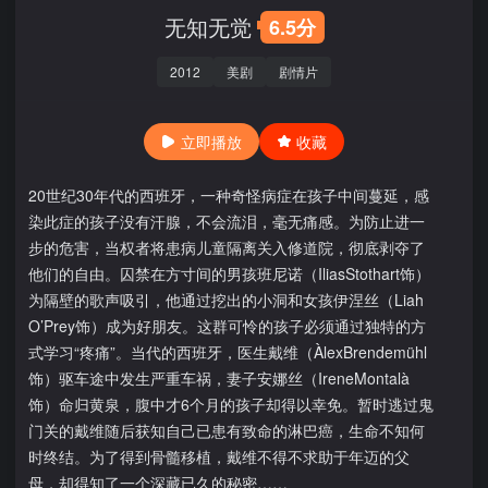
无知无觉
6.5分
2012
美剧
剧情片
立即播放
收藏
20世纪30年代的西班牙，一种奇怪病症在孩子中间蔓延，感
染此症的孩子没有汗腺，不会流泪，毫无痛感。为防止进一
步的危害，当权者将患病儿童隔离关入修道院，彻底剥夺了
他们的自由。囚禁在方寸间的男孩班尼诺（IliasStothart饰）
为隔壁的歌声吸引，他通过挖出的小洞和女孩伊涅丝（Liah
O’Prey饰）成为好朋友。这群可怜的孩子必须通过独特的方
式学习“疼痛”。当代的西班牙，医生戴维（ÀlexBrendemühl
饰）驱车途中发生严重车祸，妻子安娜丝（IreneMontalà
饰）命归黄泉，腹中才6个月的孩子却得以幸免。暂时逃过鬼
门关的戴维随后获知自己已患有致命的淋巴癌，生命不知何
时终结。为了得到骨髓移植，戴维不得不求助于年迈的父
母，却得知了一个深藏已久的秘密……