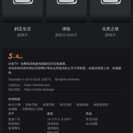
妈宝生活
绑架
生死之墙
剧情片
剧情片/动作片
剧情片
沙发TV - 免费高清电影电视剧综艺在线观看。
本站所有内容均来自互联网分享站点所提供的公开引用资源，未提供资源上传、存储服
务。
Copyright © 2010-2025 沙发TV。 All rights reserved.
当前站点：
https://shafatv.com
地址导航：
https://sofatv.vip/page
友情链接
66大片网
蛙蛙导航
迷鹿导航
青禾导航
硬核指南
免费资源库
资源网
刘野明的工具箱
关于
政策
其他
投放广告
18 U.S.C. § 2257
常见问题
联系我们
使用条款
站点地图
备用网址
滥用报告
隐私政策