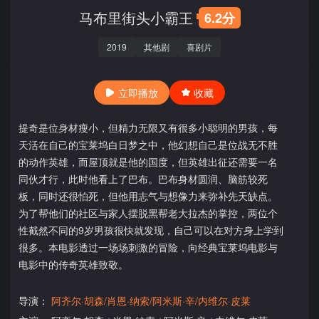
马布里街头小霸王
6.2分
2019
其他剧
喜剧片
立即播放
收藏
提奇是位身材瘦小，但精力无限又有很多小聪明的男孩，每
天活在自己的宝莱坞白日梦之中，他幻想自己是位战无不胜
的动作英雄，而屋顶就是他的国度，但英雄出征还需要一名
同伙才行，此时他看上了巴布。巴布身材圆润、脑筋较死
板，同时还很怕死，但他用志气与想像力来弥补先天缺点。
为了帮他们的社区与家人摆脱黑帮老大拉杰的掌控，两位个
性截然不同的9岁男孩很快就发现，自己可以在对方身上学到
很多。本电影透过一场场刺激的冒险，向经典宝莱坞电影与
电影中的传奇英雄致敬。
导演：
阿齐尔·胡森/肖恩·纳索/阿米斯·辛/内维尔·皮莱