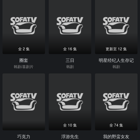
全 2 集
全 16 集
更新至 12 集
圈套
三日
明星经纪人生存记
韩剧/喜剧片
韩剧
韩剧
全 10 集
全 74 集
巧克力
浮游先生
我的野蛮女友