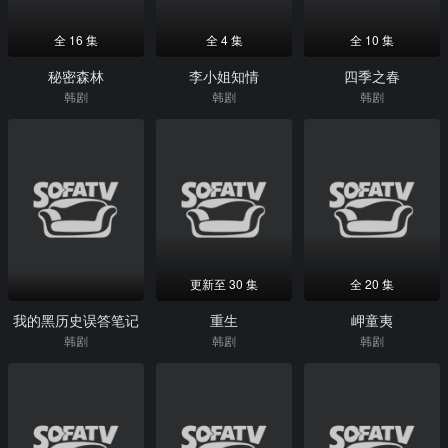
全 16 集
全 4 集
全 10 集
秘密森林
李小姐知情
四季之春
韩剧
韩剧
韩剧
更新至 30 集
全 20 集
我的黑历史误答笔记
重生
岬童夷
韩剧
韩剧
韩剧