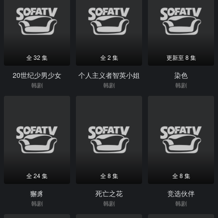
全 32 集
全 2 集
更新至 8 集
20世纪少男少女
个人主义者智英小姐
染色
韩剧
韩剧
韩剧
全 24 集
全 8 集
全 8 集
獬豸
死亡之花
竞选伙伴
韩剧
韩剧
韩剧