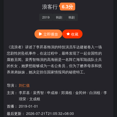
浪客行
6.3分
2019
韩剧
韩剧
立即播放
收藏
《流浪者》讲述了李昇基饰演的特技演员车达建被卷入一场
悲剧性的坠机事件，在这过程中，最终发现了一起全国性的
腐败丑闻。裴秀智饰演的高海丽是一名阵亡海军陆战队士兵
的长女，她梦想能够成为一名公务员，但为了赡养母亲和抚
养弟弟妹妹，她决定担任国家情报局的秘密特工。
导演：
刘仁值
主演：
李昇基
/
裴秀智
/
申成禄
/
郑满植
/
金民钟
/
白润植
/
李
璟荣
/
文成根
首播：
2019-01-01
最后更新：
2026-07-21T21:05:32+08:00