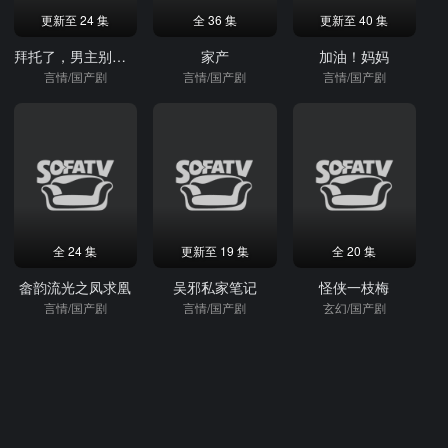
更新至 24 集
全 36 集
更新至 40 集
拜托了，男主别过来
家产
加油！妈妈
言情/国产剧
言情/国产剧
言情/国产剧
全 24 集
更新至 19 集
全 20 集
畲韵流光之凤求凰
吴邪私家笔记
怪侠一枝梅
言情/国产剧
言情/国产剧
玄幻/国产剧