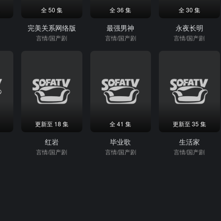
全 50 集
全 36 集
全 30 集
格
完美关系网络版
最强男神
永夜长明
言情/国产剧
言情/国产剧
言情/国产剧
更新至 18 集
全 41 集
更新至 35 集
红岩
毕业歌
生活家
言情/国产剧
言情/国产剧
言情/国产剧