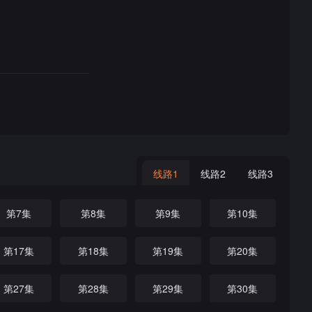
线路1
线路2
线路3
第7集
第8集
第9集
第10集
第17集
第18集
第19集
第20集
第27集
第28集
第29集
第30集