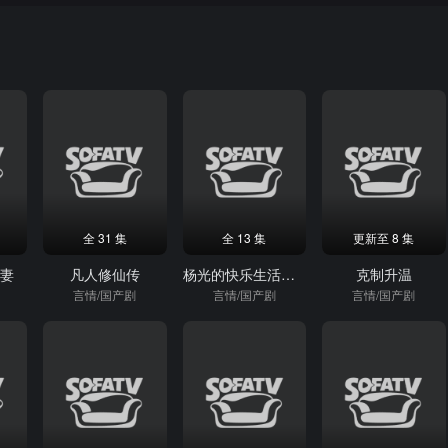
全 31 集
全 13 集
更新至 8 集
仙妻
凡人修仙传
杨光的快乐生活之绅士品格
克制升温
言情/国产剧
言情/国产剧
言情/国产剧