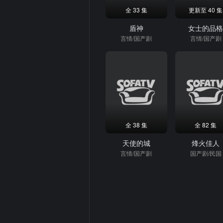
全 33 集
更新至 40 集
盾神
女士的品
言情/国产剧
言情/国产剧
全 38 集
全 82 集
天使的城
烽火佳人
言情/国产剧
国产剧/民国