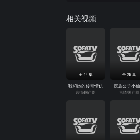
相关视频
全 44 集
全 25 集
我和她的传奇情仇
夜族公子小
言情/国产剧
言情/国产剧