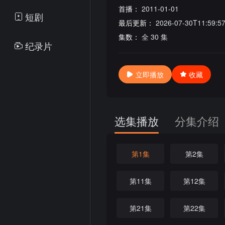
首播：
2011-01-01
短剧
最后更新：
2026-07-30T11:59:5
集数：
全 30 集
纪录片
立即播放
收藏
选集播放
分集介绍
第1集
第2集
第11集
第12集
第21集
第22集