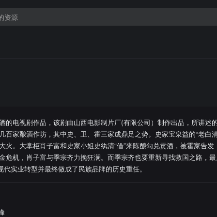
酒的电视剧作品，该剧由山西电影制片厂(有限公司）制作出品，所讲述
几百家酿酒作坊，其中史、卫、霍三家成鼎足之势。史家宝泉益的“老白清
大火。大掌柜肖子富和史家小姐史纨清“借”来陈酿勾兑贡酒，被霍家告发
金危机，肖子富与季宗齐力挽狂澜。而季宗齐也要重新寻找救国之路，最
向现代实业转型并最终做成了民族品牌的历史重任。
峰