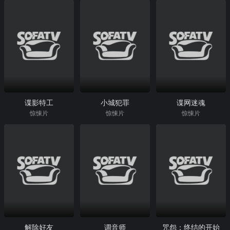
谍影特工
小城犯罪
谍网迷魂
惊悚片
惊悚片
惊悚片
解除好友
调音师
咒怨：终结的开始