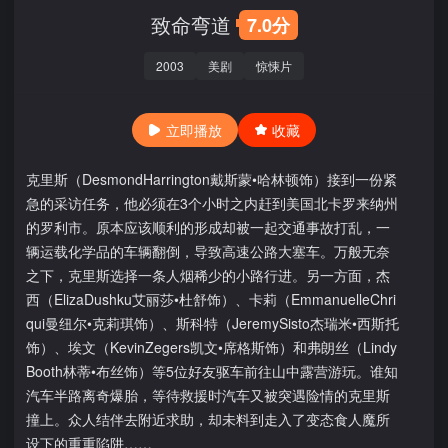
致命弯道
7.0分
2003
美剧
惊悚片
立即播放
收藏
克里斯（DesmondHarrington戴斯蒙•哈林顿饰）接到一份紧
急的采访任务，他必须在3个小时之内赶到美国北卡罗来纳州
的罗利市。原本应该顺利的形成却被一起交通事故打乱，一
辆运载化学品的车辆翻倒，导致高速公路大塞车。万般无奈
之下，克里斯选择一条人烟稀少的小路行进。另一方面，杰
西（ElizaDushku艾丽莎•杜舒饰）、卡莉（EmmanuelleChri
qui曼纽尔•克莉琪饰）、斯科特（JeremySisto杰瑞米•西斯托
饰）、埃文（KevinZegers凯文•席格斯饰）和弗朗丝（Lindy
Booth林蒂•布丝饰）等5位好友驱车前往山中露营游玩。谁知
汽车半路离奇爆胎，等待救援时汽车又被突遇险情的克里斯
撞上。众人结伴去附近求助，却未料到走入了变态食人魔所
设下的重重陷阱……