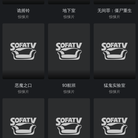
诡摇铃
地下室
无间罪：僵尸重生
惊悚片
惊悚片
惊悚片
恶魔之口
93航班
猛鬼实验室
惊悚片
惊悚片
惊悚片