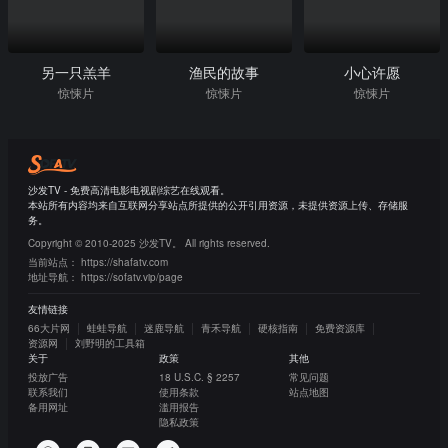
另一只羔羊
渔民的故事
小心许愿
惊悚片
惊悚片
惊悚片
沙发TV - 免费高清电影电视剧综艺在线观看。
本站所有内容均来自互联网分享站点所提供的公开引用资源，未提供资源上传、存储服
务。
Copyright © 2010-2025 沙发TV。 All rights reserved.
当前站点：
https://shafatv.com
地址导航：
https://sofatv.vip/page
友情链接
66大片网
蛙蛙导航
迷鹿导航
青禾导航
硬核指南
免费资源库
资源网
刘野明的工具箱
关于
政策
其他
投放广告
18 U.S.C. § 2257
常见问题
联系我们
使用条款
站点地图
备用网址
滥用报告
隐私政策