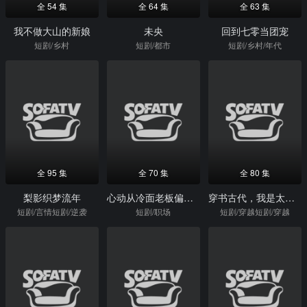
全 54 集
全 64 集
全 63 集
我不做大山的新娘
未央
回到七零当团宠
短剧/乡村
短剧/都市
短剧/乡村/年代
全 95 集
全 70 集
全 80 集
梨影织梦流年
心动从冷面老板偏爱开始
穿书古代，我是太子的纨绔小舅子
短剧/言情短剧/逆袭
短剧/职场
短剧/穿越短剧/穿越