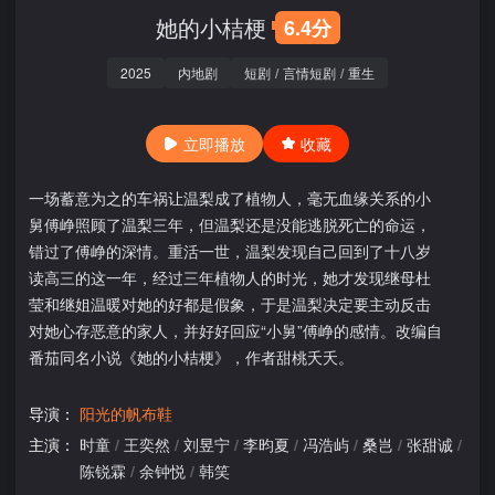
她的小桔梗
6.4分
2025
内地剧
短剧
/
言情短剧
/
重生
立即播放
收藏
一场蓄意为之的车祸让温梨成了植物人，毫无血缘关系的小
舅傅峥照顾了温梨三年，但温梨还是没能逃脱死亡的命运，
错过了傅峥的深情。重活一世，温梨发现自己回到了十八岁
读高三的这一年，经过三年植物人的时光，她才发现继母杜
莹和继姐温暖对她的好都是假象，于是温梨决定要主动反击
对她心存恶意的家人，并好好回应“小舅”傅峥的感情。改编自
番茄同名小说《她的小桔梗》，作者甜桃夭夭。
导演：
阳光的帆布鞋
主演：
时童
/
王奕然
/
刘昱宁
/
李昀夏
/
冯浩屿
/
桑岂
/
张甜诚
/
陈锐霖
/
余钟悦
/
韩笑