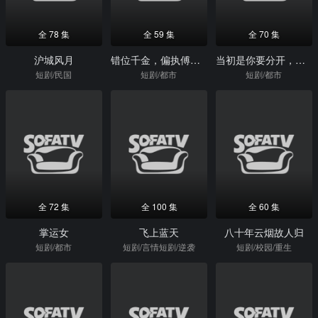
全 78 集
全 59 集
全 70 集
沪城风月
错位千金，偏执傅少的心尖宠
当初是你要分开，看到遗产怎么哭了？
短剧/民国
短剧/都市
短剧/都市
全 72 集
全 100 集
全 60 集
掌运女
飞上蓝天
八十年云烟故人归
短剧/都市
短剧/言情短剧/逆袭
短剧/校园/重生