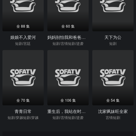
全 88 集
全 60 集
娘娘不入爱河
妈妈别怕我和爸爸救你回家
天下为公
短剧/宫廷
短剧/言情短剧/逆袭
短剧
全 70 集
全 106 集
全 54 集
青青日常
重生后，我站在时代风口之巅
沈家飒妹旺全家
短剧/穿越短剧/穿越
短剧/言情短剧/逆袭
言情短剧