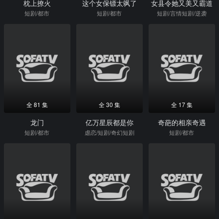
枕上撩火
这个女保镖太飒了
女县令她又美又霸道
短剧/都市
短剧/都市
短剧/言情短剧/逆袭
全 81 集
全 30 集
全 17 集
龙门
亿万星辰都是你
奇葩的相亲奇遇
短剧/都市
虐恋/短剧/奇幻短剧
短剧/都市