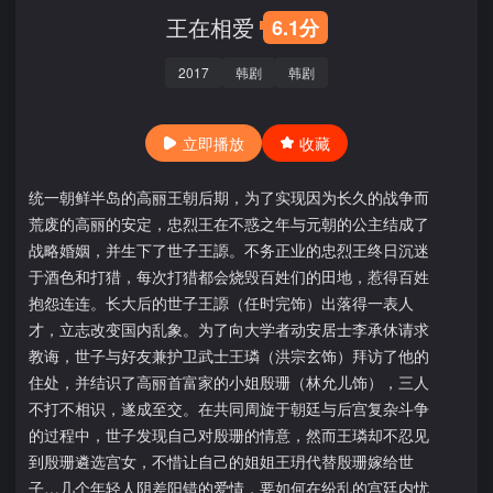
王在相爱
6.1分
2017
韩剧
韩剧
立即播放
收藏
统一朝鲜半岛的高丽王朝后期，为了实现因为长久的战争而
荒废的高丽的安定，忠烈王在不惑之年与元朝的公主结成了
战略婚姻，并生下了世子王謜。不务正业的忠烈王终日沉迷
于酒色和打猎，每次打猎都会烧毁百姓们的田地，惹得百姓
抱怨连连。长大后的世子王謜（任时完饰）出落得一表人
才，立志改变国内乱象。为了向大学者动安居士李承休请求
教诲，世子与好友兼护卫武士王璘（洪宗玄饰）拜访了他的
住处，并结识了高丽首富家的小姐殷珊（林允儿饰），三人
不打不相识，遂成至交。在共同周旋于朝廷与后宫复杂斗争
的过程中，世子发现自己对殷珊的情意，然而王璘却不忍见
到殷珊遴选宫女，不惜让自己的姐姐王玬代替殷珊嫁给世
子…几个年轻人阴差阳错的爱情，要如何在纷乱的宫廷内忧