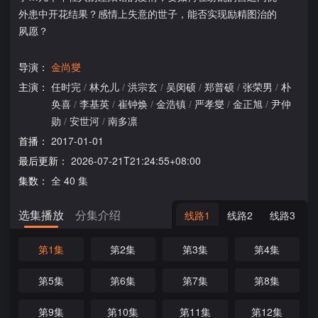
外患中开花结果？感情上失意的世子，能否实现励精图治的
夙愿？
导演：
金尚燮
主演：
任时完
/
林允儿
/
洪宗玄
/
吴闵硕
/
郑普硕
/
张荣男
/
朴
奂喜
/
李基英
/
崔钟焕
/
金浩镇
/
严孝燮
/
金正旭
/
尹仲
勋
/
安世河
/
南多凛
首播：
2017-01-01
最后更新：
2026-07-21T21:24:55+08:00
集数：
全 40 集
选集播放
分集介绍
线路1
线路2
线路3
第1集
第2集
第3集
第4集
第5集
第6集
第7集
第8集
第9集
第10集
第11集
第12集