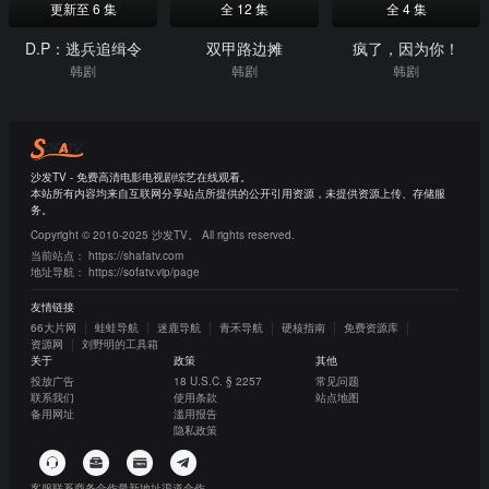
更新至 6 集
全 12 集
全 4 集
D.P：逃兵追缉令
双甲路边摊
疯了，因为你！
韩剧
韩剧
韩剧
沙发TV - 免费高清电影电视剧综艺在线观看。
本站所有内容均来自互联网分享站点所提供的公开引用资源，未提供资源上传、存储服
务。
Copyright © 2010-2025 沙发TV。 All rights reserved.
当前站点：
https://shafatv.com
地址导航：
https://sofatv.vip/page
友情链接
66大片网
蛙蛙导航
迷鹿导航
青禾导航
硬核指南
免费资源库
资源网
刘野明的工具箱
关于
政策
其他
投放广告
18 U.S.C. § 2257
常见问题
联系我们
使用条款
站点地图
备用网址
滥用报告
隐私政策
客服联系
商务合作
最新地址
渠道合作