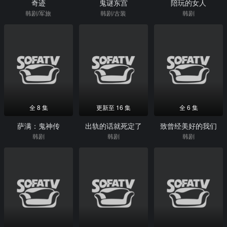
奇迹
鬼谜东宫
陪玩的女人
韩剧/军旅
韩剧/古装
韩剧
全 8 集
更新至 16 集
全 6 集
萨满：鬼神传
出轨的话就死定了
致曾经美好的我们
韩剧
韩剧
韩剧