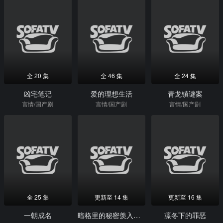
全 20 集
全 46 集
全 24 集
凶宅笔记
爱的理想生活
青龙镇谜案
言情/国产剧
言情/国产剧
言情/国产剧
全 25 集
更新至 14 集
更新至 16 集
一朝成名
暗格里的秘密羡入四月版
凛冬下的罪恶