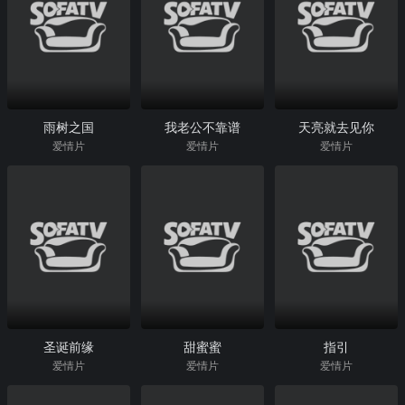
雨树之国
我老公不靠谱
天亮就去见你
爱情片
爱情片
爱情片
圣诞前缘
甜蜜蜜
指引
爱情片
爱情片
爱情片