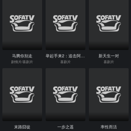
马腾你别走
举起手来2：追击阿多丸号
新天生一对
剧情片/喜剧片
喜剧片
喜剧片
末路囧徒
一步之遥
率性而活