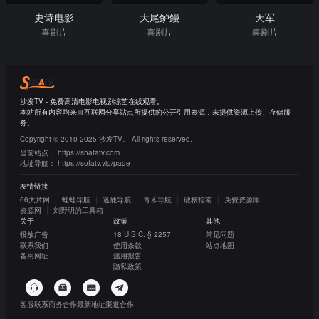
史诗电影
大尾鲈鳗
天军
喜剧片
喜剧片
喜剧片
沙发TV - 免费高清电影电视剧综艺在线观看。
本站所有内容均来自互联网分享站点所提供的公开引用资源，未提供资源上传、存储服
务。
Copyright © 2010-2025 沙发TV。 All rights reserved.
当前站点：
https://shafatv.com
地址导航：
https://sofatv.vip/page
友情链接
66大片网
蛙蛙导航
迷鹿导航
青禾导航
硬核指南
免费资源库
资源网
刘野明的工具箱
关于
政策
其他
投放广告
18 U.S.C. § 2257
常见问题
联系我们
使用条款
站点地图
备用网址
滥用报告
隐私政策
客服联系
商务合作
最新地址
渠道合作