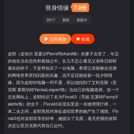
替身情缘
7.0分
2017
美剧
喜剧片
立即播放
收藏
皮耶（皮埃尔·里夏尔PierreRichard饰）的妻子去世了，年迈
的他生活在悲伤和孤独之中。女儿不忍心看见父亲终日郁郁
寡欢的样子，于是帮他买了一台电脑，希望父亲能够在浩渺
的网络世界里找到新的乐趣，说不定还能收获一段夕阳情
缘。因为皮耶对电脑一窍不通，所以他找到了艾利克斯（亚
尼斯·莱斯珀特YanissLespert饰）当自己的电脑老师。在一个
交友网站上，皮耶结识了名为Flora63（芳妮·瓦莱特FannyV
alette饰）的女子，Flora63在现实里是一名物理理疗师，一
来二去之间，皮耶竟然对身处虚拟世界的她产生了感情。Flo
ra63也对皮耶非常的好奇，她提出了见面，毫无把握的皮耶
决定让亚历克斯代替自己赴约。