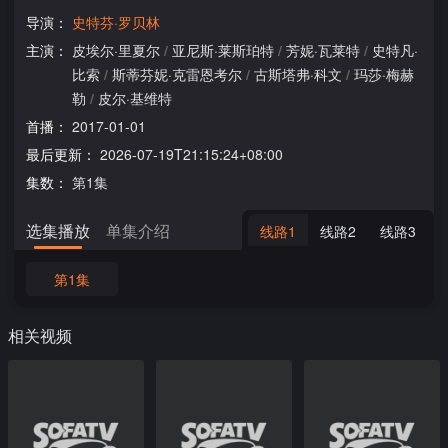
导演：
史特芬·罗贝林
主演：
皮埃尔·里夏尔
/
亚尼斯·莱斯珀特
/
芳妮·瓦莱特
/
史特凡·
比索
/
斯蒂芬妮·克雷恩考尔
/
古斯塔弗·科文
/
玛莎·梅赫
勒
/
皮尔·基维特
首播：
2017-01-01
最后更新：
2026-07-19T21:15:24+08:00
集数：
第1集
选集播放
单集介绍
线路1
线路2
线路3
第1集
相关视频