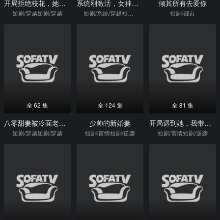
开局拒绝校花，她急了
系统刚激活，女神打来求救电话
倾其所有去爱你
短剧/穿越短剧/穿越
短剧/系统/穿越短剧/穿越
短剧/都市
全 62 集
全 124 集
全 81 集
八零甜妻被冷面老公宠上天
少帅的新婚妻
开局遇到她，我带三宝成功种田
短剧/穿越短剧/穿越
短剧/言情短剧/逆袭
短剧/言情短剧/逆袭