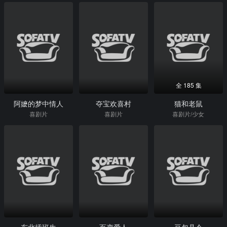
全 185 集
阿嬷的梦中情人
夺宝欢喜村
猫和老鼠
喜剧片
喜剧片
喜剧片/少女
东北插班生
百变爱人
豆包县令