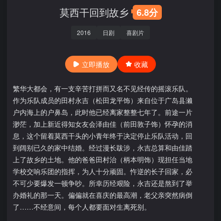
莫西干回到故乡
6.8分
2016
日剧
喜剧片
立即播放
收藏
繁华大都会，有一支辛苦打拼而又名不见经传的摇滚乐队。
作为乐队成员的田村永吉（松田龙平饰）来自位于广岛县濑
户内海上的户鼻岛，此时他已经离家整整七年了。前途一片
渺茫，加上新近得知女友会泽由佳（前田敦子饰）怀孕的消
息，这个留着莫西干头的小青年终于决定停止乐队活动，回
到阔别已久的家中结婚。经过漫长跋涉，永吉总算和由佳踏
上了故乡的土地。他的爸爸田村治（柄本明饰）现担任当地
学校交响乐团的指挥，为人十分顽固。忤逆的长子回家，必
不可少要爆发一顿争吵。所幸历经艰险，永吉还是熬到了举
办婚礼的那一天。偏偏就在喜庆的最高潮，老父亲突然病倒
了……不经意间，每个人都要面对生离死别。