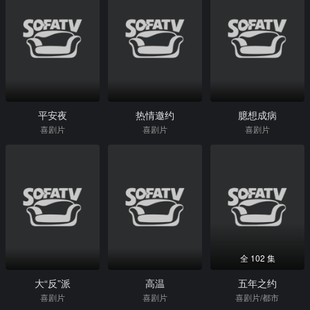
平安夜
热情邀约
臆想成病
喜剧片
喜剧片
喜剧片
全 102 集
大“反”派
高温
五年之约
喜剧片
喜剧片
喜剧片/都市