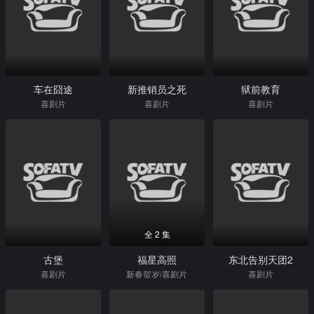
车在囧途
新推销员之死
狱前教育
喜剧片
喜剧片
喜剧片
全 2 集
古堡
福星高照
东北告别天团2
喜剧片
新春贺岁/喜剧片
喜剧片