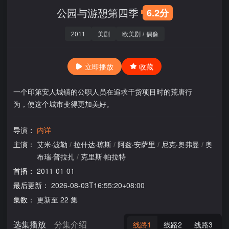
公园与游憩第四季
6.2分
2011
美剧
欧美剧
/
偶像
立即播放
收藏
一个印第安人城镇的公职人员在追求干货项目时的荒唐行
为，使这个城市变得更加美好。
导演：
内详
主演：
艾米·波勒
/
拉什达·琼斯
/
阿兹·安萨里
/
尼克·奥弗曼
/
奥
布瑞·普拉扎
/
克里斯·帕拉特
首播：
2011-01-01
最后更新：
2026-08-03T16:55:20+08:00
集数：
更新至 22 集
选集播放
分集介绍
线路1
线路2
线路3