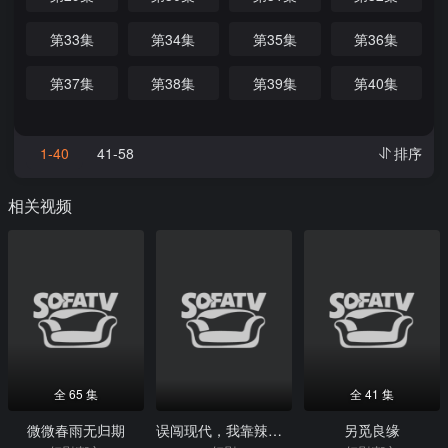
第33集
第34集
第35集
第36集
第37集
第38集
第39集
第40集
1-40
41-58
排序
相关视频
全 65 集
全 41 集
微微春雨无归期
误闯现代，我靠辣椒逆风翻盘
另觅良缘