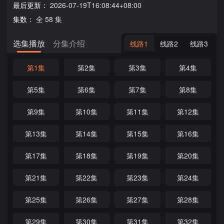
最后更新：
2026-07-19T16:08:44+08:00
集数：
全 58 集
选集播放
分集介绍
线路1
线路2
线路3
第1集
第2集
第3集
第4集
第5集
第6集
第7集
第8集
第9集
第10集
第11集
第12集
第13集
第14集
第15集
第16集
第17集
第18集
第19集
第20集
第21集
第22集
第23集
第24集
第25集
第26集
第27集
第28集
第29集
第30集
第31集
第32集