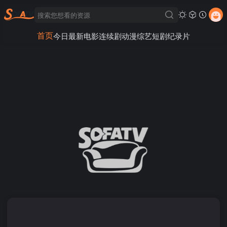
首页
今日最新
电影
连续剧
动漫
综艺
短剧
纪录片