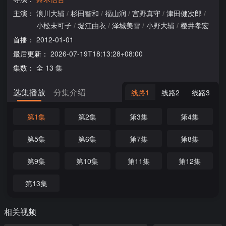
主演：
浪川大辅
/
杉田智和
/
福山润
/
宫野真守
/
津田健次郎
/
小松未可子
/
堀江由衣
/
泽城美雪
/
小野大辅
/
樱井孝宏
首播：
2012-01-01
最后更新：
2026-07-19T18:13:28+08:00
集数：
全 13 集
选集播放
分集介绍
线路1
线路2
线路3
第1集
第2集
第3集
第4集
第5集
第6集
第7集
第8集
第9集
第10集
第11集
第12集
第13集
相关视频