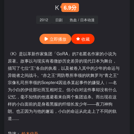
K
6.9分
2012
日剧
热血
/
日本动漫
立即播放
收藏
《K》是以革新作家集团「GoRA」的7名匿名作家的小说为
原著。故事以与现实有着微妙历史差异的现代日本为舞台，
描写了七位“王”各自的执着，以及被卷入其中的少年的命运与
异能者之间战斗。“赤之王”周防尊所率领的吠舞罗与“青之王”
宗像礼司所率领的Scepter4因追杀某起事件的嫌疑人：—名
为小白的伊佐那社而互相对立。但小白对这件事却没有什么
记忆，毫不知情的他逃避着来自两个集团追杀。而出现在这
样的小白面前的是身着黑服的纤细长发少年——夜刀神狗
朗。也正因为与他的邂逅，小白的命运从此走上了不同的轨
道......
导演：
鈴木信吾