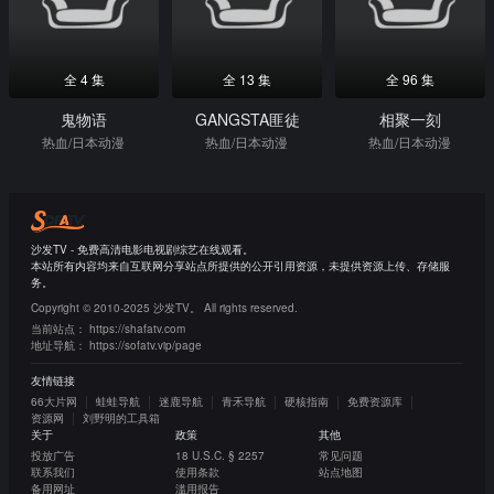
全 4 集
全 13 集
全 96 集
鬼物语
GANGSTA匪徒
相聚一刻
热血/日本动漫
热血/日本动漫
热血/日本动漫
沙发TV - 免费高清电影电视剧综艺在线观看。
本站所有内容均来自互联网分享站点所提供的公开引用资源，未提供资源上传、存储服
务。
Copyright © 2010-2025 沙发TV。 All rights reserved.
当前站点：
https://shafatv.com
地址导航：
https://sofatv.vip/page
友情链接
66大片网
蛙蛙导航
迷鹿导航
青禾导航
硬核指南
免费资源库
资源网
刘野明的工具箱
关于
政策
其他
投放广告
18 U.S.C. § 2257
常见问题
联系我们
使用条款
站点地图
备用网址
滥用报告