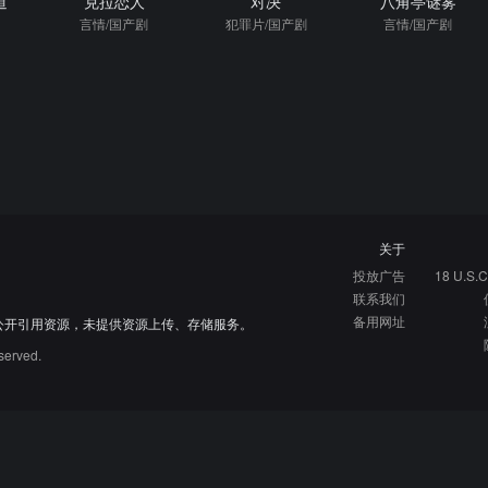
道
克拉恋人
对决
八角亭谜雾
言情/国产剧
犯罪片/国产剧
言情/国产剧
关于
投放广告
18 U.S.C
联系我们
备用网址
公开引用资源，未提供资源上传、存储服务。
served.