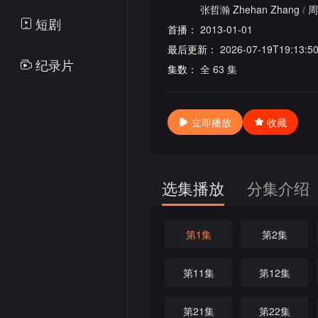
张哲瀚 Zhehan Zhang
/
周
短剧
首播：
2013-01-01
最后更新：
2026-07-19T19:13:5
纪录片
集数：
全 63 集
立即播放
收藏
选集播放
分集介绍
第1集
第2集
第11集
第12集
第21集
第22集