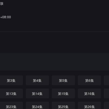
放
0+08:00
第3集
第4集
第5集
第6集
第13集
第14集
第15集
第16集
第23集
第24集
第25集
第26集