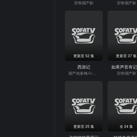
言情/国产剧
言情/国产剧
更新至 52 集
更新至 37 集
西游记
如果声音有
国产动漫/格斗/国产剧
言情/国产剧
更新至 25 集
全 24 集