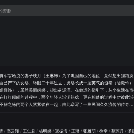
将军翁哈贷的妻子映月（王琳饰）为了巩固自己的地位，竟然想出狸猫换
自己产下的女婴。转眼二十年过去，男婴长成一脸英气的恒泰（陆毅饰）
姗姗饰），虽然美丽婀娜，却出身泥潭。在命运的指引下，从小生活在市
在打打闹闹的过程中，两个年轻人渐渐熟稔，更在相处的过程中对彼此渐
不解之缘的两个人紧紧锁在一起，由此谱写了一曲民间久久流传的传奇…
倩
/
高云翔
/
王仁君
/
杨明娜
/
寇振海
/
王琳
/
张雅萌
/
徐幸
/
苑琼丹
/
汤