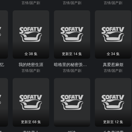
言情/国产剧
言情/国产剧
言情/国产剧
全 38 集
更新至 14 集
全 34 集
记忆
我的绝密生涯
暗格里的秘密羡入四月版
真爱惹麻烦
言情/国产剧
言情/国产剧
言情/国产剧
更新至 68 集
更新至 12 集