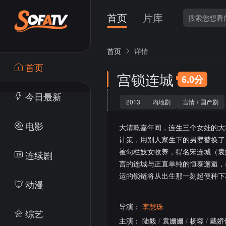
首页
片库
首页
详情
首页
宫锁连城
6.0分
今日最新
2013
内地剧
言情
/
国产剧
电影
大清乾嘉年间，连生三个女娃的大
计策，用别人家生下的男婴替换了
被勾栏妓女收养，得名宋连城（袁
连续剧
言的连城与正直单纯的恒泰邂逅，
运的锁链将从出生那一刻起便种下
动漫
导演：
李慧珠
综艺
主演：
陆毅
/
袁姗姗
/
杨蓉
/
戴娇