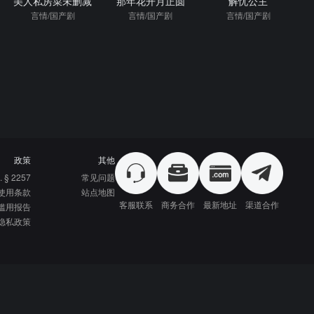
美人私房菜未删减
那年花开月正圆
解忧公主
言情/国产剧
言情/国产剧
言情/国产剧
政策
其他
. § 2257
常见问题
使用条款
站点地图
客服联系
商务合作
最新地址
渠道合作
滥用报告
隐私政策