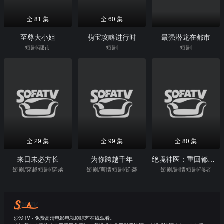
全 81 集
全 60 集
至尊大小姐
萌宝攻略进行时
最强潜龙在都市
短剧/都市
短剧
短剧
全 29 集
全 99 集
全 80 集
来日未必方长
为你跨越千年
绝境神医：重回都市踏巅峰
短剧/穿越短剧/穿越
短剧/言情短剧/逆袭
短剧/剧情短剧/强者
沙发TV - 免费高清电影电视剧综艺在线观看。