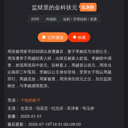
监狱里的金科状元
6.9分
2025
内地剧
短剧
/
言情短剧
/
逆袭
立即播放
收藏
周淮被周家寻回却因出身遭嫌弃，妻子李婉实为当朝公主。
周淮遭养子周越陷害入狱，出狱后被家人贬低。李婉暗中调
查，发现周淮高中状元。琼林宴上，周越冒认状元，周淮当
众揭穿三年冤屈。李婉以公主身份登场，受害女子指认周越
罪行。周越流放，周家被逐，周淮保住状元之位，后任监国
御史，与李婉感情愈深。
导演：
个性的柜子
主演：
史宣洪
/
倪若芸
/
纪忠庆
/
宋泽睿
/
韦玉婷
首播：
2025-01-01
最后更新：
2026-07-19T16:31:02+08:00