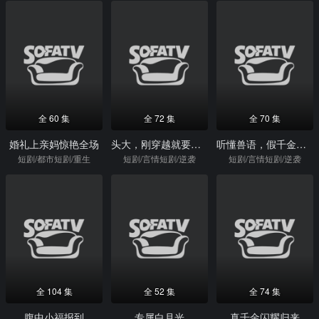
全 60 集
全 72 集
全 70 集
婚礼上亲妈惊艳全场
头大，刚穿越就要高考
听懂兽语，假千金破案成警局团宠
短剧/都市短剧/重生
短剧/言情短剧/逆袭
短剧/言情短剧/逆袭
全 104 集
全 52 集
全 74 集
腹中小福报到
专属白月光
真千金闪耀归来