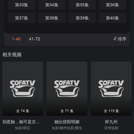
第33集
第34集
第35集
第36集
第37集
第38集
第39集
第40集
1-40
41-72
排序
相关视频
全 74 集
全 71 集
全 115 集
别惹她，她可是京都老祖宗
她比骄阳明媚
烬九州
短剧/萌宝
短剧/都市短剧/重生
言情短剧