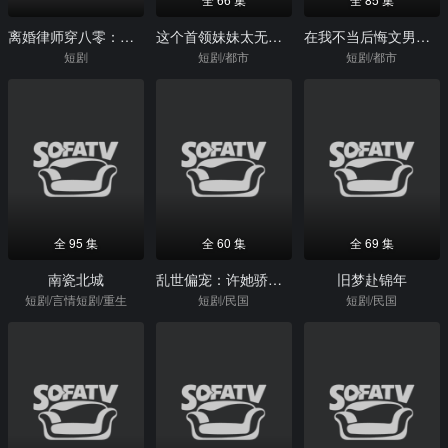
离婚律师穿八零：翻身虐渣护全村
这个首领妹妹太无敌了
在我不当后悔文男主后
短剧
短剧/都市
短剧/都市
全 95 集
全 60 集
全 69 集
南瓷北城
乱世偏宠：许她骄纵倾城
旧梦赴锦年
短剧/言情短剧/重生
短剧/民国
短剧/民国