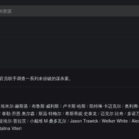
官员联手调查一系列未侦破的谋杀案。
埃米尔·赫斯基
/
布鲁斯·威利斯
/
卢卡斯·哈斯
/
凯特琳·卡迈克尔
/
奥利弗
/
泰勒·乔恩·奥尔森
/
斯温·特梅尔
/
希斯蒂妮·史泰龙
/
迈克尔·比奇
/
多诺万
·皮埃尔·普拉茨
/
小戴维·M·桑多瓦尔
/
Jason Trawick
/
Welker White
/
Ale
alina Viteri