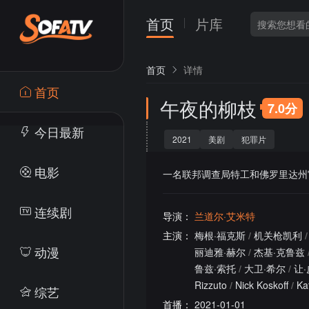
首页
片库
首页
详情
首页
午夜的柳枝
7.0分
今日最新
2021
美剧
犯罪片
电影
一名联邦调查局特工和佛罗里达州
连续剧
导演：
兰道尔·艾米特
主演：
梅根·福克斯
/
机关枪凯利
/
动漫
丽迪雅·赫尔
/
杰基·克鲁兹
鲁兹·索托
/
大卫·希尔
/
让
Rizzuto
/
Nick Koskoff
/
Kat
综艺
首播：
2021-01-01