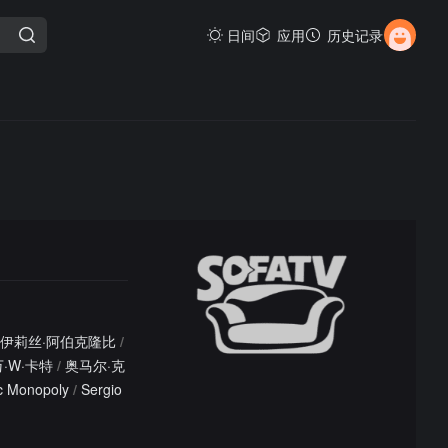
日间
应用
历史记录
·伊莉丝·阿伯克隆比
/
·W·卡特
/
奥马尔·克
c Monopoly
/
Sergio