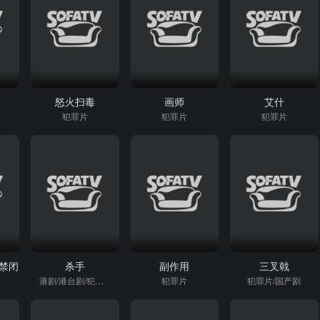
怒火扫毒
画师
艾什
犯罪片
犯罪片
犯罪片
命禁闭
杀手
副作用
三叉戟
港剧/港台剧/犯罪片
犯罪片
犯罪片/国产剧