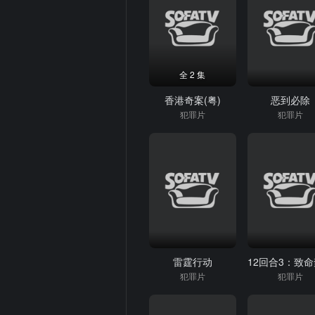
全 2 集
香港奇案(粤)
恶到必除
犯罪片
犯罪片
雷霆行动
12回合3：致
犯罪片
犯罪片