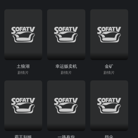
土狼湖
幸运贩卖机
金矿
剧情片
剧情片
剧情片
霸王别姬
一路有你
指尖