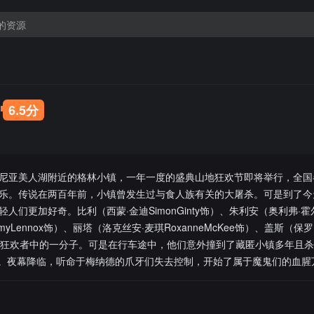
6.5分
尼亚美人湖附近的格林小镇，一年一度的盛典山地狂欢节即将举行，全国
乐。传说在两百年前，小镇曾发生过与食人族有关的大屠杀。可是到了今
更加好奇。比利（西蒙·金迪SimonGinty饰）、朱利安（奥利弗·霍尔Ol
yLennox饰）、丽塔（洛克丝安·麦琪RoxanneMcKee饰）、盖斯（保罗
是这群狂欢者中的一分子。可是在行车途中，他们意外撞到了藏匿小镇多年且
ey饰）。夜幕降临，听命于梅纳德的爪牙们失去控制，开始了属于魔鬼们的血