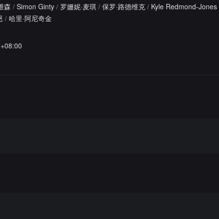
维森
/
Simon Ginty
/
罗姗妮·麦琪
/
保罗·路德维克
/
Kyle Redmond-Jones
恩
/
哈里·阿尼奇金
7+08:00