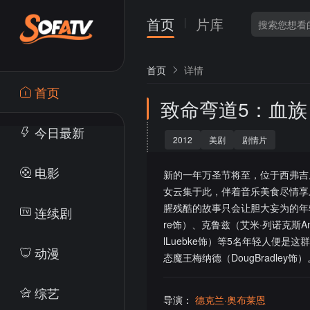
首页
片库
首页
详情
首页
致命弯道5：血族
今日最新
2012
美剧
剧情片
电影
新的一年万圣节将至，位于西弗吉
女云集于此，伴着音乐美食尽情享
腥残酷的故事只会让胆大妄为的年轻人们
连续剧
re饰）、克鲁兹（艾米·列诺克斯Am
lLuebke饰）等5名年轻人便
动漫
态魔王梅纳德（DougBradl
综艺
导演：
德克兰·奥布莱恩