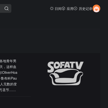
日间
应用
历史记录
各地青年男
天，这样血
iverHoa
·鲁布科Pau
杀人无数的变
腥万圣节……