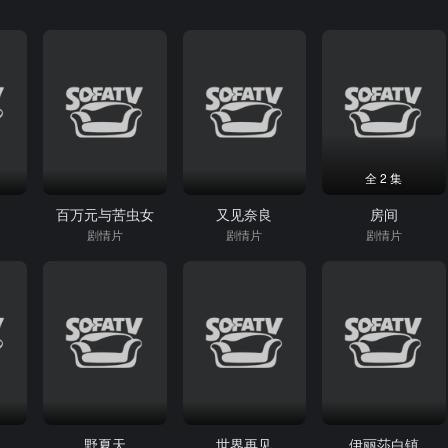
全 2 集
藏
百万元与苦虫女
又见奈良
房间
剧情片
剧情片
剧情片
野夏天
世界再见
伊丽莎白镇