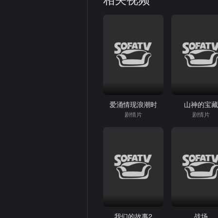
爱涌情现浪潮时
山神的宝
剧情片
剧情片
我们的故事2
战场