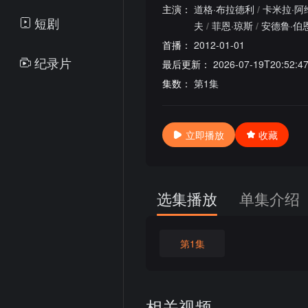
主演：
道格·布拉德利
/
卡米拉·阿
短剧
夫
/
菲恩·琼斯
/
安德鲁·伯
首播：
2012-01-01
纪录片
最后更新：
2026-07-19T20:52:4
集数：
第1集
立即播放
收藏
选集播放
单集介绍
第1集
相关视频