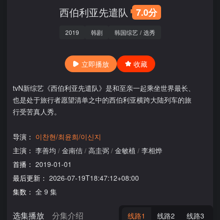
西伯利亚先遣队
7.0分
2019
韩剧
韩国综艺
/
选秀
立即播放
收藏
tvN新综艺《西伯利亚先遣队》是和至亲一起乘坐世界最长、
也是处于旅行者愿望清单之中的西伯利亚横跨大陆列车的旅
行受苦真人秀。
导演：
이찬현/최윤희/이신지
主演：
李善均
/
金南佶
/
高圭弼
/
金敏植
/
李相烨
首播：
2019-01-01
最后更新：
2026-07-19T18:47:12+08:00
集数：
全 9 集
选集播放
分集介绍
线路1
线路2
线路3