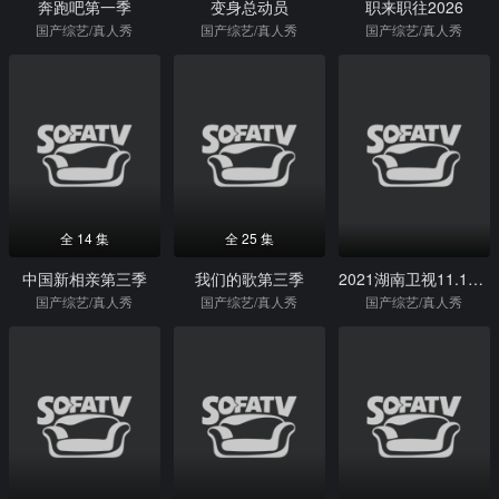
奔跑吧第一季
变身总动员
职来职往2026
国产综艺/真人秀
国产综艺/真人秀
国产综艺/真人秀
全 14 集
全 25 集
中国新相亲第三季
我们的歌第三季
2021湖南卫视11.11超拼夜
国产综艺/真人秀
国产综艺/真人秀
国产综艺/真人秀