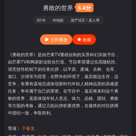
勇敢的世界
6.4分
2018
内地剧
国产综艺
/
真人秀
立即播放
收藏
《勇敢的世界》是由芒果TV重磅自制的实景科幻实验节目，
由芒果TV和网易影业联合打造。节目希望通过在高随机性、
强竞技性机制下的任务比拼，以平原、废城、丛林、仓库、
港口、沙漠等为背景，在野外的环境下，嘉宾能边生存，边
竞争，有勇有谋地完成体现新时代年轻人精神品质的高难度
任务，争夺属于自己的荣誉。在节目中，嘉宾将来到这个勇
敢的世界，直面体现年轻人意志、体力、品格、团结、勇敢
等方面的考验，通过几轮比拼积累优势，在最终的对抗拼搏
中团结一致，争取胜利。
导演：
于春龙