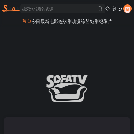
首页
今日最新
电影
连续剧
动漫
综艺
短剧
纪录片