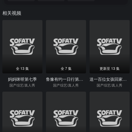
相关视频
全 13 集
全 7 集
更新至 13 集
妈妈咪呀第七季
鲁豫有约一日行第十二季
送一百位女孩回家第三季
国产综艺/真人秀
国产综艺/真人秀
国产综艺/真人秀