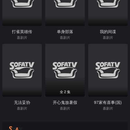
打雀英雄传
单身部落
我的间谍
喜剧片
喜剧片
喜剧片
全 2 集
无法妥协
开心鬼放暑假
97家有喜事(国)
喜剧片
喜剧片
喜剧片