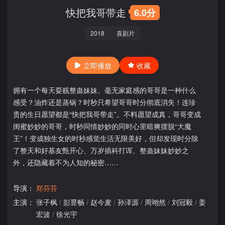
快把我哥带走
6.0分
2018
喜剧片
立即播放
收藏
拥有一个每天耍贱整蛊妹妹、毫无家庭感的哥哥是一种什么
感受？油炸还是蒸锅？时秒只希望哥哥时分彻底消失！连珍
贵的生日愿望都是“快把我哥带走”。不料愿望成真，哥哥变成
闺蜜妙妙的哥哥，时秒同情妙妙的同时心里暗爽摆脱“大魔
王”！变成独生女的时秒感觉生活无限美好，但却发现时分除
了整天和好基友甄开心、万岁插科打诨、整蛊妹妹妙妙之
外，还隐藏着不为人知的秘密……
导演：
郑芬芬
主演：
张子枫
/
彭昱畅
/
赵今麦
/
孙泽源
/
周翊然
/
刘冠毅
/
姜
宏波
/
徐光宇