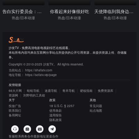
告白实行委员会：从很久以前就喜欢你了
你看起来好像很好吃
天使降临到我身边：珍贵的朋友
热血/日本动漫
热血/日本动漫
热血/日本动漫
沙发TV - 免费高清电影电视剧综艺在线观看。
本站所有内容均来自互联网分享站点所提供的公开引用资源，未提供资源上传、存储服
务。
Copyright © 2010-2025 沙发TV。 All rights reserved.
当前站点：
https://shafatv.com
地址导航：
https://sofatv.vip/page
友情链接
66大片网
蛙蛙导航
迷鹿导航
青禾导航
硬核指南
免费资源库
资源网
刘野明的工具箱
关于
政策
其他
投放广告
18 U.S.C. § 2257
常见问题
联系我们
使用条款
站点地图
备用网址
滥用报告
隐私政策
客服联系
商务合作
最新地址
渠道合作