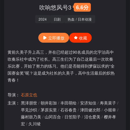
吹响悠风号3
6.6分
2024
日剧
热血
/
日本动漫
立即播放
收藏
黄前久美子升上高三，并在已经超过90名成员的北宇治高中
吹奏乐社中成为了社长。高三生们为了自己这最后一次吹奏
乐比赛，开始了努力的练习。他们是否能得到梦寐以求的“全
国赛金奖”呢？这是成为社长的久美子，高中生活最后的炽热
青春！
导演：
石原立也
主演：
黑泽朋世
/
朝井彩加
/
丰田萌绘
/
安济知佳
/
寿美菜子
/
早见沙织
/
茅原实里
/
石谷春贵
/
津田健次郎
/
小堀幸
/
藤村鼓乃美
/
山冈百合
/
日笠阳子
/
沼仓爱美
/
樱井孝
宏
/
久川绫