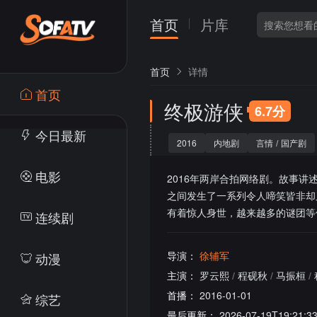
首页
片库
首页
详情
首页
终极游侠
6.7分
今日最新
2016
内地剧
言情
/
国产剧
电影
2016年两岸合拍网络剧。故事讲
之间发生了一系列令人啼笑皆非却
有着惊人身世，越来越多的谜团等
连续剧
导演：
徐辅军
动漫
主演：
罗云熙
/
程砚秋
/
马振桓
/
首播：
2016-01-01
综艺
最后更新：
2026-07-19T19:21:3