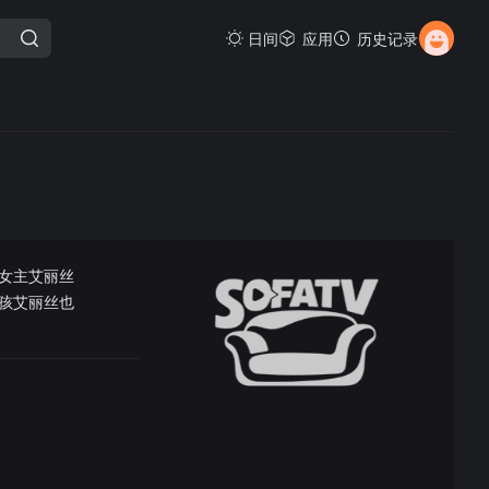
日间
应用
历史记录
的女主艾丽丝
孩艾丽丝也