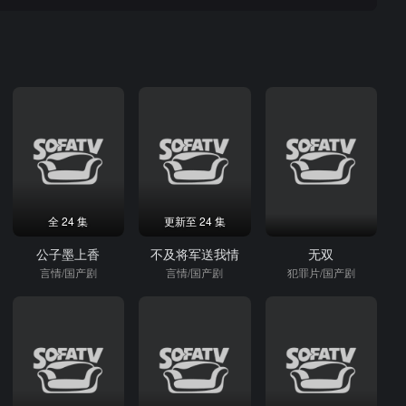
全 24 集
更新至 24 集
公子墨上香
不及将军送我情
无双
言情/国产剧
言情/国产剧
犯罪片/国产剧