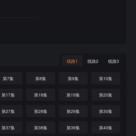
线路1
线路2
线路3
第7集
第8集
第9集
第10集
第17集
第18集
第19集
第20集
第27集
第28集
第29集
第30集
第37集
第38集
第39集
第40集