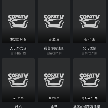
更新至 14 集
全 22 集
全 44 集
人设外卖店
谎言使用法则
父母爱情
言情/国产剧
言情/国产剧
言情/国产剧
全 32 集
全 28 集
更新至 12 集
断奶
难寻
婆婆的镯子高质量婆媳相处之道