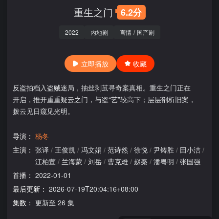
重生之门
6.2分
2022
内地剧
言情
/
国产剧
立即播放
收藏
反盗拍档入盗贼迷局，抽丝剥茧寻奇案真相。重生之门正在
开启，推开重重疑云之门，与盗“艺”较高下；层层剖析旧案，
拨云见日窥见光明。
导演：
杨冬
主演：
张译
/
王俊凯
/
冯文娟
/
范诗然
/
徐悦
/
尹铸胜
/
田小洁
/
江柏萱
/
兰海蒙
/
刘岳
/
曹克难
/
赵秦
/
潘粤明
/
张国强
首播：
2022-01-01
最后更新：
2026-07-19T20:04:16+08:00
集数：
更新至 26 集