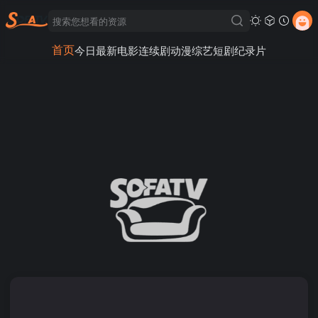
首页
今日最新
电影
连续剧
动漫
综艺
短剧
纪录片