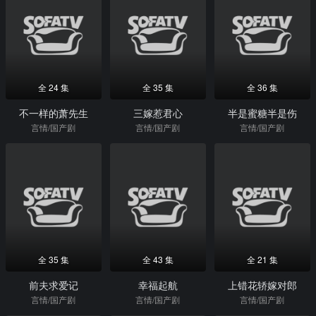
全 24 集
全 35 集
全 36 集
不一样的萧先生
三嫁惹君心
半是蜜糖半是伤
言情/国产剧
言情/国产剧
言情/国产剧
全 35 集
全 43 集
全 21 集
前夫求爱记
幸福起航
上错花轿嫁对郎
言情/国产剧
言情/国产剧
言情/国产剧